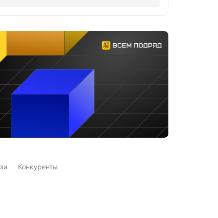
зи
Конкуренты