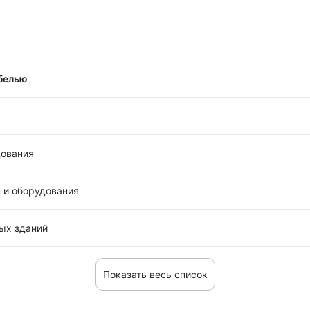
белью
дования
и оборудования
ых зданий
Показать весь список