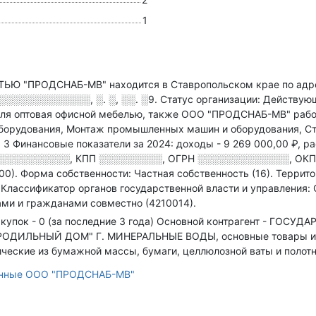
1
 "ПРОДСНАБ-МВ" находится в Ставропольском крае по ад
░░░░░░░░░░░░, ░. ░, ░░. ░9
.
Статус организации: Действую
вля оптовая офисной мебелью
, также ООО "ПРОДСНАБ-МВ" рабо
оборудования, Монтаж промышленных машин и оборудования, Ст
: 3
Финансовые показатели за 2024:
доходы - 9 269 000,00 ₽,
ра
░░░░░░░░░░
,
КПП
░░░░░░░░░
,
ОГРН
░░░░░░░░░░░░░
,
ОКП
00).
Форма собственности: Частная собственность (16).
Террито
.
Классификатор органов государственной власти и управления
ми и гражданами совместно (4210014).
купок - 0 (за последние 3 года)
Основной контрагент - ГОСУ
ИЛЬНЫЙ ДОМ" Г. МИНЕРАЛЬНЫЕ ВОДЫ, основные товары и ус
ические из бумажной массы, бумаги, целлюлозной ваты и полот
анные ООО "ПРОДСНАБ-МВ"