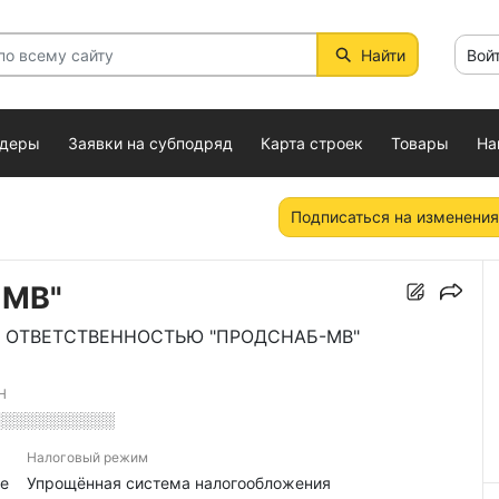
Найти
Вой
ндеры
Заявки на субподряд
Карта строек
Товары
На
Подписаться на изменения
-МВ"
 ОТВЕТСТВЕННОСТЬЮ "ПРОДСНАБ-МВ"
Н
░░░░░░░░░░░
Налоговый режим
е
Упрощённая система налогообложения