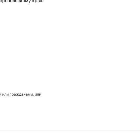
авропольскому краю
 или гражданами, или