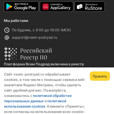
Мы работаем
По будням, с 9:00 до 18:00 (МСК)
support@vsem-podryad.ru
Платформа Всем Подряд включена в реестр
отечественного ПО
Сайт vsem-podryad.ru обрабатывает
Реестровая запись №32021 от 06.02.2026
Принять
cookies, в том числе с помощью сервиса веб-
аналитики Яндекс.Метрика, чтобы сделать
сайт удобней для вас. Пожалуйста,
Политика конфиденциальности
ознакомьтесь с
политикой обработки
Оферта
персональных данных
и
политикой
О компании
использования cookies
. Кликните «Принять»,
если согласны на использование всех cookie-