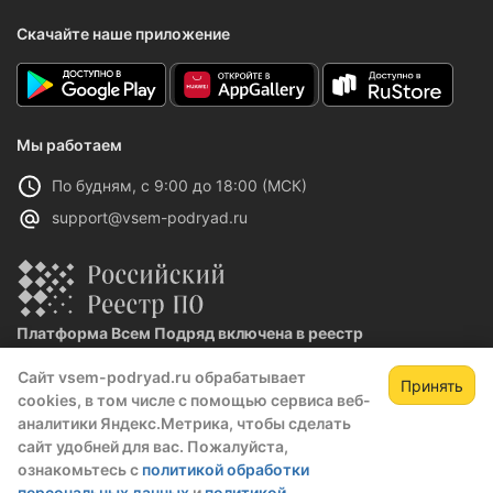
Скачайте наше приложение
Мы работаем
По будням, с 9:00 до 18:00 (МСК)
support@vsem-podryad.ru
Платформа Всем Подряд включена в реестр
отечественного ПО
Сайт vsem-podryad.ru обрабатывает
Реестровая запись №32021 от 06.02.2026
Принять
cookies, в том числе с помощью сервиса веб-
аналитики Яндекс.Метрика, чтобы сделать
сайт удобней для вас. Пожалуйста,
Политика конфиденциальности
ознакомьтесь с
политикой обработки
Оферта
персональных данных
и
политикой