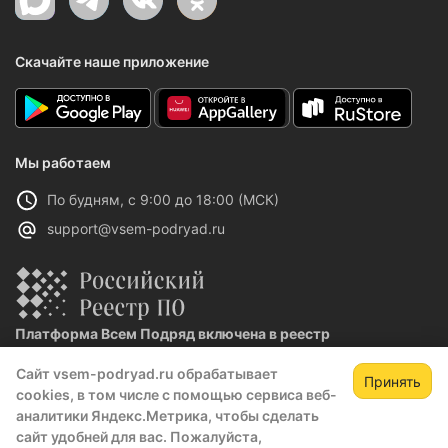
Скачайте наше приложение
Мы работаем
По будням, с 9:00 до 18:00 (МСК)
support@vsem-podryad.ru
Платформа Всем Подряд включена в реестр
отечественного ПО
Сайт vsem-podryad.ru обрабатывает
Реестровая запись №32021 от 06.02.2026
Принять
cookies, в том числе с помощью сервиса веб-
аналитики Яндекс.Метрика, чтобы сделать
сайт удобней для вас. Пожалуйста,