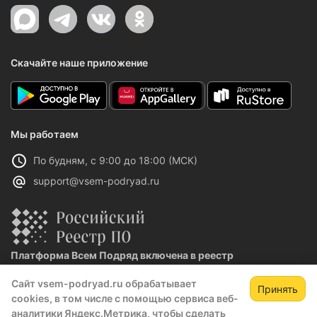
Скачайте наше приложение
Мы работаем
По будням, с 9:00 до 18:00 (МСК)
support@vsem-podryad.ru
Платформа Всем Подряд включена в реестр
отечественного ПО
Сайт vsem-podryad.ru обрабатывает
Реестровая запись №32021 от 06.02.2026
Принять
cookies, в том числе с помощью сервиса веб-
аналитики Яндекс.Метрика, чтобы сделать