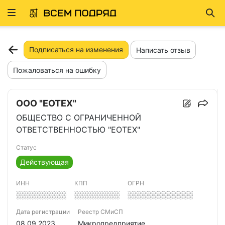
Развернуть
Най
ню
Подписаться на изменения
Написать отзыв
Пожаловаться на ошибку
ООО "ЕОТЕХ"
ОБЩЕСТВО С ОГРАНИЧЕННОЙ
ОТВЕТСТВЕННОСТЬЮ "ЕОТЕХ"
Статус
Действующая
ИНН
КПП
ОГРН
░░░░░░░░░░
░░░░░░░░░
░░░░░░░░░░░░░
Дата регистрации
Реестр СМиСП
08.09.2023
Микропредприятие