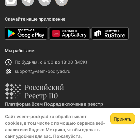
Скачайте наше приложение
Мы работаем
По будням, с 9:00 до 18:00 (МСК)
support@vsem-podryad.ru
Платформа Всем Подряд включена в реестр
отечественного ПО
Сайт vsem-podryad.ru обрабатывает
Реестровая запись №32021 от 06.02.2026
Принять
cookies, в том числе с помощью сервиса веб-
аналитики Яндекс.Метрика, чтобы сделать
сайт удобней для вас. Пожалуйста,