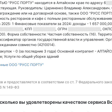
 "РУСС ПОРТУ" находится в Алтайском крае по адресу
6░░
йствующая.
Руководитель: Цариненко Владимир Александрович.
аграждение или на договорной основе
, также ООО "РУСС ПОРТУ
ность ресторанов и кафе с полным ресторанным обслуживанием
 2025: 1
Финансовые показатели за 2024:
доходы - 1 657 000,00
░░░░░░░░░░
,
КПП
░░░░░░░░░
,
ОГРН
░░░░░░░░░░░░░
,
ОКПО
00).
Форма собственности: Частная собственность (16).
Террито
ассификатор органов государственной власти и управления: О
ажданами совместно (4210014).
акупок - 0 (за последние 3 года)
Основной контрагент - АЛТАЙС
; Услуги по общей уборке зданий
анные ООО "РУСС ПОРТУ"
 и предоставляется в соответствии со ст. 7 Федерального за
06 N 149-ФЗ
асколько вы удовлетворены качеством сервиса В