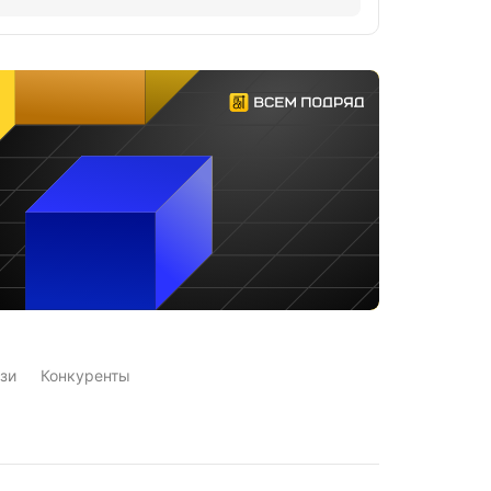
зи
Конкуренты