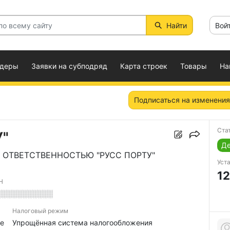
Найти
Вой
ндеры
Заявки на субподряд
Карта строек
Товары
На
Подписаться на изменения
Ста
У"
Д
 ОТВЕТСТВЕННОСТЬЮ "РУСС ПОРТУ"
Уст
12
Н
░░░░░░░░░░░
Налоговый режим
е
Упрощённая система налогообложения