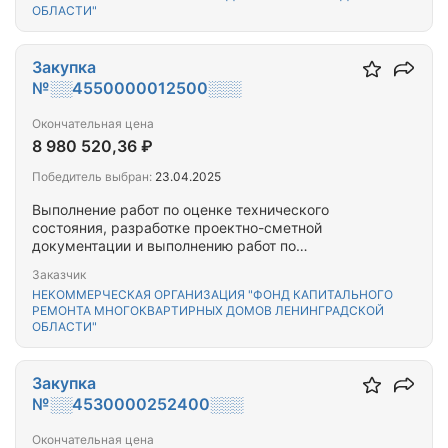
ОБЛАСТИ"
Закупка
№░░4550000012500░░░
Окончательная цена
8 980 520,36 ₽
Победитель выбран:
23.04.2025
Выполнение работ по оценке технического
состояния, разработке проектно-сметной
документации и выполнению работ по
капитальному ремонту общего имущества
Заказчик
многоквартирного(-ых) дома(-ов),
НЕКОММЕРЧЕСКАЯ ОРГАНИЗАЦИЯ "ФОНД КАПИТАЛЬНОГО
расположенного(-ых) на территории Тихвинского
РЕМОНТА МНОГОКВАРТИРНЫХ ДОМОВ ЛЕНИНГРАДСКОЙ
муниципального района Ленинградской области
ОБЛАСТИ"
Закупка
№░░4530000252400░░░
Окончательная цена