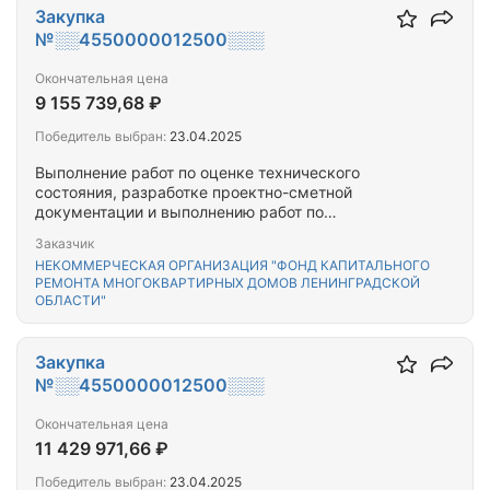
Закупка
№░░4550000012500░░░
Окончательная цена
9 155 739,68 ₽
Победитель выбран:
23.04.2025
Выполнение работ по оценке технического
состояния, разработке проектно-сметной
документации и выполнению работ по
капитальному ремонту общего имущества
Заказчик
многоквартирного(-ых) дома(-ов),
НЕКОММЕРЧЕСКАЯ ОРГАНИЗАЦИЯ "ФОНД КАПИТАЛЬНОГО
расположенного(-ых) на территории Тихвинского
РЕМОНТА МНОГОКВАРТИРНЫХ ДОМОВ ЛЕНИНГРАДСКОЙ
муниципального района Ленинградской области
ОБЛАСТИ"
Закупка
№░░4550000012500░░░
Окончательная цена
11 429 971,66 ₽
Победитель выбран:
23.04.2025