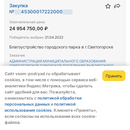
Закупка
№░░45300017222000░░░
Окончательная цена
24 954 750,00 ₽
Победитель выбран:
21.04.2022
Благоустройство городского парка в г.Светогорске
Заказчик
АДМИНИСТРАЦИЯ МУНИЦИПАЛЬНОГО ОБРАЗОВАНИЯ
"СВЕТОГОРСКОЕ ГОРОДСКОЕ ПОСЕЛЕНИЕ" ВЫБОРГСКОГО
РАЙОНА ЛЕНИНГРАДСКОЙ ОБЛАСТИ
Сайт vsem-podryad.ru обрабатывает
Принять
cookies, в том числе с помощью сервиса веб-
аналитики Яндекс.Метрика, чтобы сделать
Закупка
сайт удобней для вас. Пожалуйста,
№░░45300017222000░░░
ознакомьтесь с
политикой обработки
Окончательная цена
персональных данных
и
политикой
16 700 000,00 ₽
использования cookies
. Кликните «Принять»,
если согласны на использование всех cookie-
Победитель выбран:
18.04.2022
файлов.
Благоустройство дворовой территории по адресу: