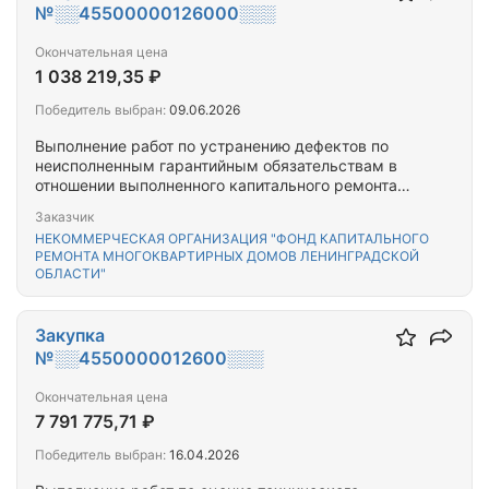
№░░45500000126000░░░
Окончательная цена
1 038 219,35 ₽
Победитель выбран:
09.06.2026
Выполнение работ по устранению дефектов по
неисполненным гарантийным обязательствам в
отношении выполненного капитального ремонта
общего имущества многоквартирного(-ых) дома(-
Заказчик
ов), расположенного(-ых) по адресу:
НЕКОММЕРЧЕСКАЯ ОРГАНИЗАЦИЯ "ФОНД КАПИТАЛЬНОГО
Ленинградская область, Выборгский р-н, г. Выборг,
РЕМОНТА МНОГОКВАРТИРНЫХ ДОМОВ ЛЕНИНГРАДСКОЙ
просп. Ленина, д. 20, лит.1,2,3 (объект культурного
ОБЛАСТИ"
наследия регионального значения «Жилой и
торговый дом акционерного…
Закупка
№░░4550000012600░░░
Окончательная цена
7 791 775,71 ₽
Победитель выбран:
16.04.2026