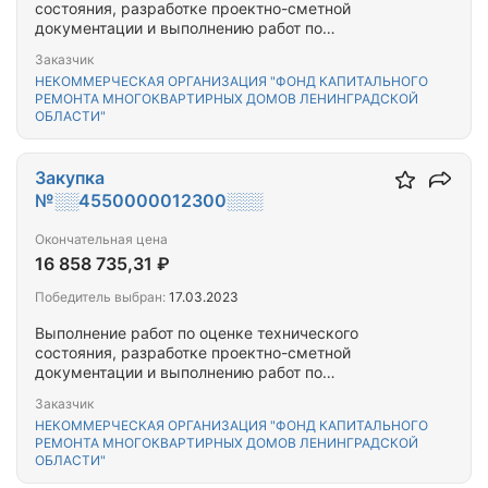
состояния, разработке проектно-сметной
документации и выполнению работ по
капитальному ремонту общего имущества
Заказчик
многоквартирного(-ых) дома(-ов),
НЕКОММЕРЧЕСКАЯ ОРГАНИЗАЦИЯ "ФОНД КАПИТАЛЬНОГО
расположенного(-ых) на территории Выборгского
РЕМОНТА МНОГОКВАРТИРНЫХ ДОМОВ ЛЕНИНГРАДСКОЙ
муниципального района Ленинградской области
ОБЛАСТИ"
Закупка
№░░4550000012300░░░
Окончательная цена
16 858 735,31 ₽
Победитель выбран:
17.03.2023
Выполнение работ по оценке технического
состояния, разработке проектно-сметной
документации и выполнению работ по
капитальному ремонту общего имущества
Заказчик
многоквартирного(-ых) дома(-ов),
НЕКОММЕРЧЕСКАЯ ОРГАНИЗАЦИЯ "ФОНД КАПИТАЛЬНОГО
расположенного(-ых) на территории Выборгского
РЕМОНТА МНОГОКВАРТИРНЫХ ДОМОВ ЛЕНИНГРАДСКОЙ
муниципального района Ленинградской области
ОБЛАСТИ"