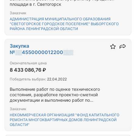
площади в г. Светогорск
Заказчик
АДМИНИСТРАЦИЯ МУНИЦИПАЛЬНОГО ОБРАЗОВАНИЯ
"СВЕТОГОРСКОЕ ГОРОДСКОЕ ПОСЕЛЕНИЕ" ВЫБОРГСКОГО
РАЙОНА ЛЕНИНГРАДСКОЙ ОБЛАСТИ
Закупка
№░░4550000012200░░░
Окончательная цена
8 433 086,76 ₽
Победитель выбран:
22.04.2022
Выполнение работ по оценке технического
состояния, разработке проектно-сметной
документации и выполнению работ по
капитальному ремонту общего имущества
Заказчик
многоквартирного(-ых) дома(-ов),
НЕКОММЕРЧЕСКАЯ ОРГАНИЗАЦИЯ "ФОНД КАПИТАЛЬНОГО
расположенного(-ых) на территории Выборгского
РЕМОНТА МНОГОКВАРТИРНЫХ ДОМОВ ЛЕНИНГРАДСКОЙ
муниципального района Ленинградской области
ОБЛАСТИ"