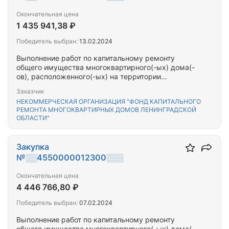
Окончательная цена
1 435 941,38 ₽
Победитель выбран:
13.02.2024
Выполнение работ по капитальному ремонту
общего имущества многоквартирного(-ых) дома(-
ов), расположенного(-ых) на территории
Сосновоборского городского округа
Заказчик
Ленинградской области
НЕКОММЕРЧЕСКАЯ ОРГАНИЗАЦИЯ "ФОНД КАПИТАЛЬНОГО
РЕМОНТА МНОГОКВАРТИРНЫХ ДОМОВ ЛЕНИНГРАДСКОЙ
ОБЛАСТИ"
Закупка
№░░4550000012300░░░
Окончательная цена
4 446 766,80 ₽
Победитель выбран:
07.02.2024
Выполнение работ по капитальному ремонту
общего имущества многоквартирного(-ых) дома(-