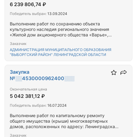
6 239 806,74 ₽
Победитель выбран:
13.09.2024
Выполнение работ по сохранению объекта
культурного наследия регионального значения
«Жилой дом акционерного общества «Варье»,
расположенного по адресу: Ленинградская
Заказчик
область, Выборгский муниципальный район, г.
АДМИНИСТРАЦИЯ МУНИЦИПАЛЬНОГО ОБРАЗОВАНИЯ
Выборг, ул. Южный вал, д. 26, объекта культурного
"ВЫБОРГСКИЙ РАЙОН" ЛЕНИНГРАДСКОЙ ОБЛАСТИ
наследи регионального значения «Жилой дом
акционерного общества «Пеликан»,
расположенного по адресу: Ленинградская…
Закупка
№░░4530000962400░░░
Окончательная цена
5 042 381,12 ₽
Победитель выбран:
16.07.2024
Выполнение работ по капитальному ремонту
общего имущества (крыши) многоквартирных
домов, расположенных по адресу: Ленинградская
область, Тихвинский муниципальный район,
Заказчик