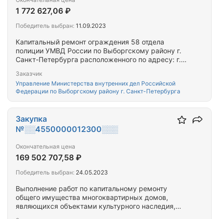
1 772 627,06 ₽
Победитель выбран:
11.09.2023
Капитальный ремонт ограждения 58 отдела
полиции УМВД России по Выборгскому району г.
Санкт-Петербурга расположенного по адресу: г.
Санкт-Петербург, ул. Хошимина, д.8, корпус 3,
Заказчик
литера А
Управление Министерства внутренних дел Российской
Федерации по Выборгскому району г. Санкт-Петербурга
Закупка
№░░4550000012300░░░
Окончательная цена
169 502 707,58 ₽
Победитель выбран:
24.05.2023
Выполнение работ по капитальному ремонту
общего имущества многоквартирных домов,
являющихся объектами культурного наследия,
выявленными объектами культурного наследия,