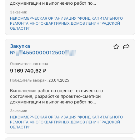
документации и выполнению работ по
капитальному ремонту общего имущества
Заказчик
многоквартирного(-ых) дома(-ов),
НЕКОММЕРЧЕСКАЯ ОРГАНИЗАЦИЯ "ФОНД КАПИТАЛЬНОГО
расположенного(-ых) на территории Тихвинского
РЕМОНТА МНОГОКВАРТИРНЫХ ДОМОВ ЛЕНИНГРАДСКОЙ
муниципального района Ленинградской области
ОБЛАСТИ"
Закупка
№░░4550000012500░░░
Окончательная цена
9 169 740,62 ₽
Победитель выбран:
23.04.2025
Выполнение работ по оценке технического
состояния, разработке проектно-сметной
документации и выполнению работ по
капитальному ремонту общего имущества
Заказчик
многоквартирного(-ых) дома(-ов),
НЕКОММЕРЧЕСКАЯ ОРГАНИЗАЦИЯ "ФОНД КАПИТАЛЬНОГО
расположенного(-ых) на территории Тихвинского
РЕМОНТА МНОГОКВАРТИРНЫХ ДОМОВ ЛЕНИНГРАДСКОЙ
муниципального района Ленинградской области
ОБЛАСТИ"