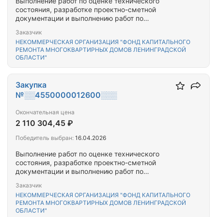
Выполнение работ по оценке технического
состояния, разработке проектно-сметной
документации и выполнению работ по
капитальному ремонту общего имущества
Заказчик
многоквартирного(-ых) дома(-ов),
НЕКОММЕРЧЕСКАЯ ОРГАНИЗАЦИЯ "ФОНД КАПИТАЛЬНОГО
расположенного(-ых) на территории Выборгского
РЕМОНТА МНОГОКВАРТИРНЫХ ДОМОВ ЛЕНИНГРАДСКОЙ
муниципального района Ленинградской области
ОБЛАСТИ"
Закупка
№░░4550000012600░░░
Окончательная цена
2 110 304,45 ₽
Победитель выбран:
16.04.2026
Выполнение работ по оценке технического
состояния, разработке проектно-сметной
документации и выполнению работ по
капитальному ремонту общего имущества
Заказчик
многоквартирного(-ых) дома(-ов),
НЕКОММЕРЧЕСКАЯ ОРГАНИЗАЦИЯ "ФОНД КАПИТАЛЬНОГО
расположенного(-ых) на территории Выборгского
РЕМОНТА МНОГОКВАРТИРНЫХ ДОМОВ ЛЕНИНГРАДСКОЙ
муниципального района Ленинградской области
ОБЛАСТИ"