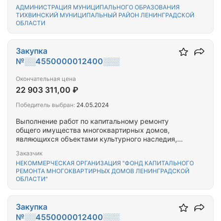
муниципальное образование Тихвинское
АДМИНИСТРАЦИЯ МУНИЦИПАЛЬНОГО ОБРАЗОВАНИЯ
городское поселение: 1. г. Тихвин, 1 микрорайон,
ТИХВИНСКИЙ МУНИЦИПАЛЬНЫЙ РАЙОН ЛЕНИНГРАДСКОЙ
дом 43; 2. г. Тихвин, 1 микрорайон, дом 50; 3. г.
ОБЛАСТИ
Тихвин, 3 микрорайон, дом 20; 4. г. Тихвин, 6
микрорайон, дом…
Закупка
№░░4550000012400░░░
Окончательная цена
22 903 311,00 ₽
Победитель выбран:
24.05.2024
Выполнение работ по капитальному ремонту
общего имущества многоквартирных домов,
являющихся объектами культурного наследия,
выявленными объектами культурного наследия,
Заказчик
расположенных на территории Выборгского
НЕКОММЕРЧЕСКАЯ ОРГАНИЗАЦИЯ "ФОНД КАПИТАЛЬНОГО
района Ленинградской области
РЕМОНТА МНОГОКВАРТИРНЫХ ДОМОВ ЛЕНИНГРАДСКОЙ
ОБЛАСТИ"
Закупка
№░░4550000012400░░░