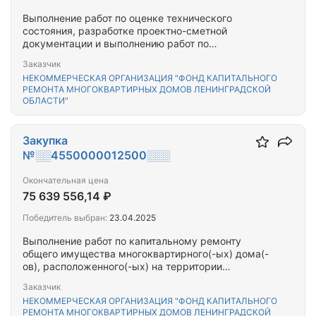
Выполнение работ по оценке технического
состояния, разработке проектно-сметной
документации и выполнению работ по
капитальному ремонту общего имущества
Заказчик
многоквартирного(-ых) дома(-ов),
НЕКОММЕРЧЕСКАЯ ОРГАНИЗАЦИЯ "ФОНД КАПИТАЛЬНОГО
расположенного(-ых) на территории Тихвинского
РЕМОНТА МНОГОКВАРТИРНЫХ ДОМОВ ЛЕНИНГРАДСКОЙ
муниципального района Ленинградской области
ОБЛАСТИ"
Закупка
№░░4550000012500░░░
Окончательная цена
75 639 556,14 ₽
Победитель выбран:
23.04.2025
Выполнение работ по капитальному ремонту
общего имущества многоквартирного(-ых) дома(-
ов), расположенного(-ых) на территории
Тихвинского муниципального района
Заказчик
Ленинградской области
НЕКОММЕРЧЕСКАЯ ОРГАНИЗАЦИЯ "ФОНД КАПИТАЛЬНОГО
РЕМОНТА МНОГОКВАРТИРНЫХ ДОМОВ ЛЕНИНГРАДСКОЙ