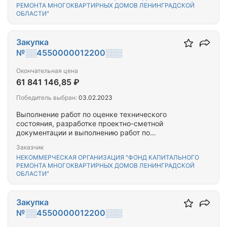
РЕМОНТА МНОГОКВАРТИРНЫХ ДОМОВ ЛЕНИНГРАДСКОЙ
ОБЛАСТИ"
Закупка
№░░4550000012200░░░
Окончательная цена
61 841 146,85 ₽
Победитель выбран:
03.02.2023
Выполнение работ по оценке технического
состояния, разработке проектно-сметной
документации и выполнению работ по
капитальному ремонту общего имущества
Заказчик
многоквартирного(-ых) дома(-ов),
НЕКОММЕРЧЕСКАЯ ОРГАНИЗАЦИЯ "ФОНД КАПИТАЛЬНОГО
расположенного(-ых) на территории
РЕМОНТА МНОГОКВАРТИРНЫХ ДОМОВ ЛЕНИНГРАДСКОЙ
Кингисеппского муниципального района
ОБЛАСТИ"
Ленинградской области
Закупка
№░░4550000012200░░░