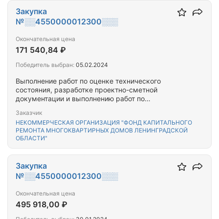
Закупка
№░░4550000012300░░░
Окончательная цена
171 540,84 ₽
Победитель выбран:
05.02.2024
Выполнение работ по оценке технического
состояния, разработке проектно-сметной
документации и выполнению работ по
капитальному ремонту общего имущества
Заказчик
многоквартирного(-ых) дома(-ов),
НЕКОММЕРЧЕСКАЯ ОРГАНИЗАЦИЯ "ФОНД КАПИТАЛЬНОГО
расположенного(-ых) на территории Выборгского
РЕМОНТА МНОГОКВАРТИРНЫХ ДОМОВ ЛЕНИНГРАДСКОЙ
муниципального района Ленинградской области
ОБЛАСТИ"
Закупка
№░░4550000012300░░░
Окончательная цена
495 918,00 ₽