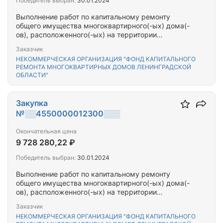
Победитель выбран:
30.01.2024
Выполнение работ по капитальному ремонту
общего имущества многоквартирного(-ых) дома(-
ов), расположенного(-ых) на территории
Бокситогорского, Тихвинского муниципальных
Заказчик
районов Ленинградской области
НЕКОММЕРЧЕСКАЯ ОРГАНИЗАЦИЯ "ФОНД КАПИТАЛЬНОГО
РЕМОНТА МНОГОКВАРТИРНЫХ ДОМОВ ЛЕНИНГРАДСКОЙ
ОБЛАСТИ"
Закупка
№░░4550000012300░░░
Окончательная цена
9 728 280,22 ₽
Победитель выбран:
30.01.2024
Выполнение работ по капитальному ремонту
общего имущества многоквартирного(-ых) дома(-
ов), расположенного(-ых) на территории
Тосненского муниципального района
Заказчик
Ленинградской области
НЕКОММЕРЧЕСКАЯ ОРГАНИЗАЦИЯ "ФОНД КАПИТАЛЬНОГО