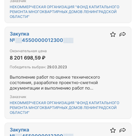
Заказчик
расположенных на территории Выборгского
НЕКОММЕРЧЕСКАЯ ОРГАНИЗАЦИЯ "ФОНД КАПИТАЛЬНОГО
района Ленинградской области
РЕМОНТА МНОГОКВАРТИРНЫХ ДОМОВ ЛЕНИНГРАДСКОЙ
ОБЛАСТИ"
Закупка
№░░4550000012300░░░
Окончательная цена
8 201 698,59 ₽
Победитель выбран:
29.03.2023
Выполнение работ по оценке технического
состояния, разработке проектно-сметной
документации и выполнению работ по
капитальному ремонту общего имущества
Заказчик
многоквартирного(-ых) дома(-ов),
НЕКОММЕРЧЕСКАЯ ОРГАНИЗАЦИЯ "ФОНД КАПИТАЛЬНОГО
расположенного(-ых) на территории Кировского,
РЕМОНТА МНОГОКВАРТИРНЫХ ДОМОВ ЛЕНИНГРАДСКОЙ
Ломоносовского, Приозерского муниципальных
ОБЛАСТИ"
районов Ленинградской области
Закупка