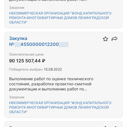
капитальному ремонту общего имущества
Заказчик
многоквартирного(-ых) дома(-ов),
НЕКОММЕРЧЕСКАЯ ОРГАНИЗАЦИЯ "ФОНД КАПИТАЛЬНОГО
расположенного(-ых) на территории Гатчинского
РЕМОНТА МНОГОКВАРТИРНЫХ ДОМОВ ЛЕНИНГРАДСКОЙ
муниципального района Ленинградской области
ОБЛАСТИ"
Закупка
№░░4550000012200░░░
Окончательная цена
90 125 507,44 ₽
Победитель выбран:
15.08.2022
Выполнение работ по оценке технического
состояния, разработке проектно-сметной
документации и выполнению работ по
капитальному ремонту общего имущества
Заказчик
многоквартирного(-ых) дома(-ов),
НЕКОММЕРЧЕСКАЯ ОРГАНИЗАЦИЯ "ФОНД КАПИТАЛЬНОГО
расположенного(-ых) на территории Гатчинского
РЕМОНТА МНОГОКВАРТИРНЫХ ДОМОВ ЛЕНИНГРАДСКОЙ
муниципального района Ленинградской области
ОБЛАСТИ"