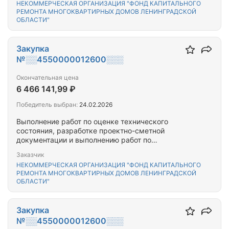
НЕКОММЕРЧЕСКАЯ ОРГАНИЗАЦИЯ "ФОНД КАПИТАЛЬНОГО
расположенного(-ых) на территории Выборгского
РЕМОНТА МНОГОКВАРТИРНЫХ ДОМОВ ЛЕНИНГРАДСКОЙ
муниципального района Ленинградской области
ОБЛАСТИ"
Закупка
№░░4550000012600░░░
Окончательная цена
6 466 141,99 ₽
Победитель выбран:
24.02.2026
Выполнение работ по оценке технического
состояния, разработке проектно-сметной
документации и выполнению работ по
капитальному ремонту общего имущества
Заказчик
многоквартирного(-ых) дома(-ов),
НЕКОММЕРЧЕСКАЯ ОРГАНИЗАЦИЯ "ФОНД КАПИТАЛЬНОГО
расположенного(-ых) на территории Выборгского
РЕМОНТА МНОГОКВАРТИРНЫХ ДОМОВ ЛЕНИНГРАДСКОЙ
муниципального района Ленинградской области
ОБЛАСТИ"
Закупка
№░░4550000012600░░░