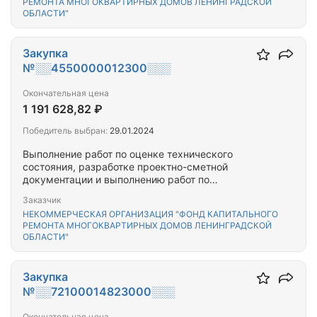
РЕМОНТА МНОГОКВАРТИРНЫХ ДОМОВ ЛЕНИНГРАДСКОЙ
ОБЛАСТИ"
Закупка
№░░4550000012300░░░
Окончательная цена
1 191 628,82 ₽
Победитель выбран:
29.01.2024
Выполнение работ по оценке технического
состояния, разработке проектно-сметной
документации и выполнению работ по
капитальному ремонту общего имущества
Заказчик
многоквартирного(-ых) дома(-ов),
НЕКОММЕРЧЕСКАЯ ОРГАНИЗАЦИЯ "ФОНД КАПИТАЛЬНОГО
расположенного(-ых) на территории Гатчинского
РЕМОНТА МНОГОКВАРТИРНЫХ ДОМОВ ЛЕНИНГРАДСКОЙ
муниципального района Ленинградской области.
ОБЛАСТИ"
Закупка
№░░72100014823000░░░
Окончательная цена