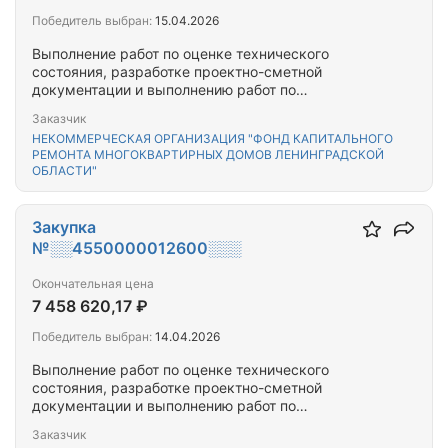
Победитель выбран:
15.04.2026
Выполнение работ по оценке технического
состояния, разработке проектно-сметной
документации и выполнению работ по
капитальному ремонту общего имущества
Заказчик
многоквартирного(-ых) дома(-ов),
НЕКОММЕРЧЕСКАЯ ОРГАНИЗАЦИЯ "ФОНД КАПИТАЛЬНОГО
расположенного(-ых) на территории Выборгского
РЕМОНТА МНОГОКВАРТИРНЫХ ДОМОВ ЛЕНИНГРАДСКОЙ
муниципального района Ленинградской области
ОБЛАСТИ"
Закупка
№░░4550000012600░░░
Окончательная цена
7 458 620,17 ₽
Победитель выбран:
14.04.2026
Выполнение работ по оценке технического
состояния, разработке проектно-сметной
документации и выполнению работ по
капитальному ремонту общего имущества
Заказчик
многоквартирного(-ых) дома(-ов),