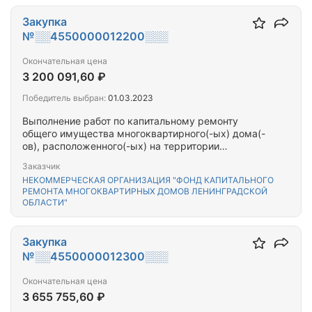
Закупка
№░░4550000012200░░░
Окончательная цена
3 200 091,60 ₽
Победитель выбран:
01.03.2023
Выполнение работ по капитальному ремонту
общего имущества многоквартирного(-ых) дома(-
ов), расположенного(-ых) на территории
Кировского муниципального района
Заказчик
Ленинградской области
НЕКОММЕРЧЕСКАЯ ОРГАНИЗАЦИЯ "ФОНД КАПИТАЛЬНОГО
РЕМОНТА МНОГОКВАРТИРНЫХ ДОМОВ ЛЕНИНГРАДСКОЙ
ОБЛАСТИ"
Закупка
№░░4550000012300░░░
Окончательная цена
3 655 755,60 ₽