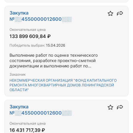
Закупка
№░░4550000012600░░░
Окончательная цена
133 899 609,84 ₽
Победитель выбран:
15.04.2026
Выполнение работ по оценке технического
состояния, разработке проектно-сметной
документации и выполнению работ по
капитальному ремонту общего имущества
Заказчик
многоквартирного(-ых) дома(-ов),
НЕКОММЕРЧЕСКАЯ ОРГАНИЗАЦИЯ "ФОНД КАПИТАЛЬНОГО
расположенного(-ых) на территории Выборгского
РЕМОНТА МНОГОКВАРТИРНЫХ ДОМОВ ЛЕНИНГРАДСКОЙ
муниципального района Ленинградской области
ОБЛАСТИ"
Закупка
№░░4550000012600░░░
Окончательная цена
16 431 717,39 ₽