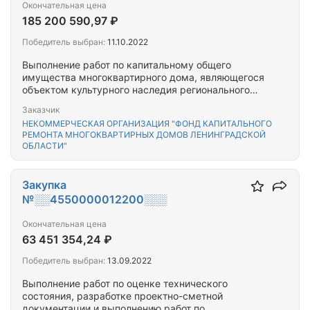
Окончательная цена
185 200 590,97 ₽
Победитель выбран:
11.10.2022
Выполнение работ по капитальному общего
имущества многоквартирного дома, являющегося
объектом культурного наследия регионального
значения «Жилой дом» по адресу: Ленинградская
Заказчик
область, Выборгский район, г. Выборг, пр. Ленина,
НЕКОММЕРЧЕСКАЯ ОРГАНИЗАЦИЯ "ФОНД КАПИТАЛЬНОГО
д. 8
РЕМОНТА МНОГОКВАРТИРНЫХ ДОМОВ ЛЕНИНГРАДСКОЙ
ОБЛАСТИ"
Закупка
№░░4550000012200░░░
Окончательная цена
63 451 354,24 ₽
Победитель выбран:
13.09.2022
Выполнение работ по оценке технического
состояния, разработке проектно-сметной
документации и выполнению работ по