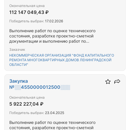
Окончательная цена
112 147 049,43 ₽
Победитель выбран:
17.02.2026
Выполнение работ по оценке технического
состояния, разработке проектно-сметной
документации и выполнению работ по
капитальному ремонту общего имущества
Заказчик
многоквартирного(-ых) дома(-ов),
НЕКОММЕРЧЕСКАЯ ОРГАНИЗАЦИЯ "ФОНД КАПИТАЛЬНОГО
расположенного(-ых) на территории
РЕМОНТА МНОГОКВАРТИРНЫХ ДОМОВ ЛЕНИНГРАДСКОЙ
Всеволожского муниципального района
ОБЛАСТИ"
Ленинградской области
Закупка
№░░4550000012500░░░
Окончательная цена
5 922 227,04 ₽
Победитель выбран:
23.04.2025
Выполнение работ по оценке технического
состояния, разработке проектно-сметной