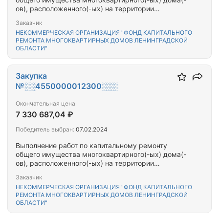
ов), расположенного(-ых) на территории
Выборгского муниципального района
Заказчик
Ленинградской области
НЕКОММЕРЧЕСКАЯ ОРГАНИЗАЦИЯ "ФОНД КАПИТАЛЬНОГО
РЕМОНТА МНОГОКВАРТИРНЫХ ДОМОВ ЛЕНИНГРАДСКОЙ
ОБЛАСТИ"
Закупка
№░░4550000012300░░░
Окончательная цена
7 330 687,04 ₽
Победитель выбран:
07.02.2024
Выполнение работ по капитальному ремонту
общего имущества многоквартирного(-ых) дома(-
ов), расположенного(-ых) на территории
Сосновоборского городского округа
Заказчик
Ленинградской области
НЕКОММЕРЧЕСКАЯ ОРГАНИЗАЦИЯ "ФОНД КАПИТАЛЬНОГО
РЕМОНТА МНОГОКВАРТИРНЫХ ДОМОВ ЛЕНИНГРАДСКОЙ
ОБЛАСТИ"