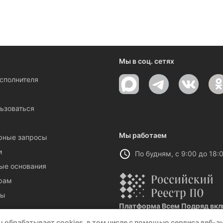
ениями и новостями компании
Мы в соц. сетях
исполнителя
ы
ьзоваться
Мы работаем
рные запросы
и
По будням, с 9:00 до 18:
ые основания
рам
ты
Платформа Всем Подряд вклю
Реестровая запись №32021 от 06.
u обрабатывает cookies, в том числе с помощью сервиса веб-а