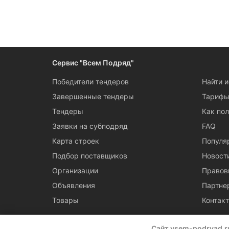
Следите за измен
Сервис "Всем Подряд"
Победители тендеров
Найти 
Завершенные тендеры
Тариф
Тендеры
Как пол
Заявки на субподряд
FAQ
Карта строек
Популя
Подбор поставщиков
Новост
Организации
Правов
Объявления
Партне
Товары
Контак
Сайт vsem-podryad.r