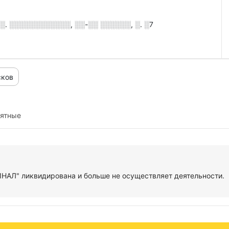
. ░░░░░░░░░░░░, ░░-░░ ░░░░░░, ░. ░7
сков
иятные
Л" ликвидирована и больше не осуществляет деятельности.