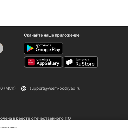
Скачайте наше приложение
00 (МСК)
support@vsem-podryad.ru
чена в реестр отечественного ПО
02.2026
налитики