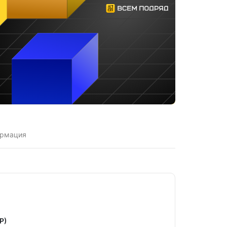
ормация
Р)