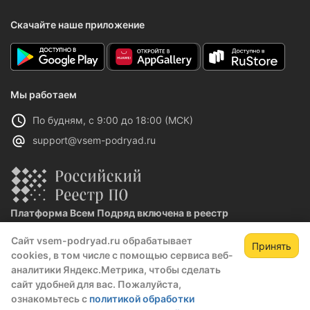
Скачайте наше приложение
Мы работаем
По будням, с 9:00 до 18:00 (МСК)
support@vsem-podryad.ru
Платформа Всем Подряд включена в реестр
отечественного ПО
Сайт vsem-podryad.ru обрабатывает
Реестровая запись №32021 от 06.02.2026
Принять
cookies, в том числе с помощью сервиса веб-
аналитики Яндекс.Метрика, чтобы сделать
сайт удобней для вас. Пожалуйста,
Политика конфиденциальности
ознакомьтесь с
политикой обработки
Оферта