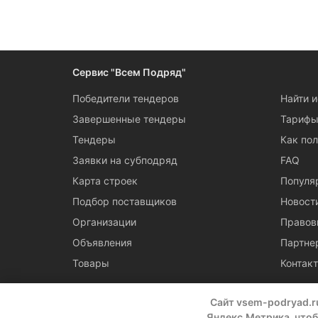
Следите за измен
Сервис "Всем Подряд"
Победители тендеров
Найти 
Завершенные тендеры
Тариф
Тендеры
Как пол
Заявки на субподряд
FAQ
Карта строек
Популя
Подбор поставщиков
Новост
Организации
Правов
Объявления
Партне
Товары
Контак
Сайт vsem-podryad.r
Яндекс.Метрика, чтоб