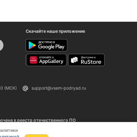
Скачайте наше приложение
00 (МСК)
support@vsem-podryad.ru
чена в реестр отечественного ПО
02.2026
налитики
олитикой