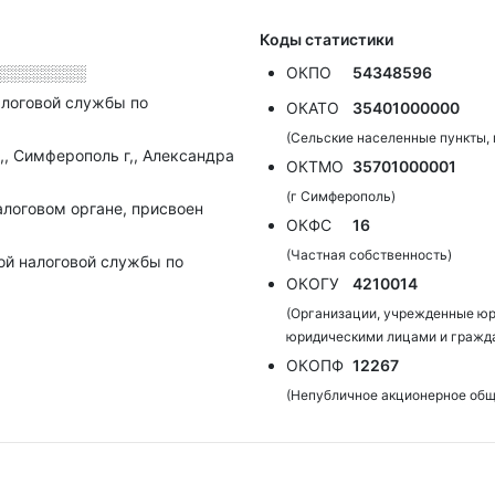
Коды статистики
░░░░░░░░
ОКПО
54348596
алоговой службы по
ОКАТО
35401000000
(Сельские населенные пункты,
, Симферополь г,, Александра
ОКТМО
35701000001
(г Симферополь)
алоговом органе, присвоен
ОКФС
16
(Частная собственность)
ой налоговой службы по
ОКОГУ
4210014
(Организации, учрежденные юр
юридическими лицами и гражд
ОКОПФ
12267
(Непубличное акционерное общ