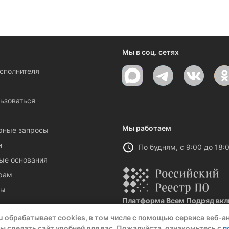
ениями и новостями компании
Мы в соц. сетях
исполнителя
ы
ьзоваться
Мы работаем
рные запросы
и
По будням, с 9:00 до 18:
ые основания
рам
ты
Платформа Всем Подряд вклю
Реестровая запись №32021 от 06.
u обрабатывает cookies, в том числе с помощью сервиса веб-а
ы сделать сайт удобней для вас. Пожалуйста, ознакомьтесь с
п