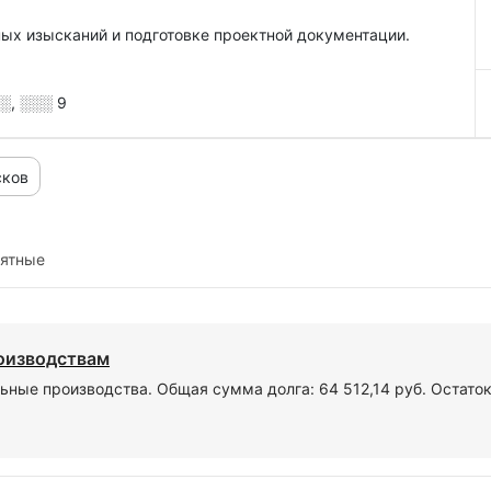
ных изысканий и подготовке проектной документации.
░, ░░░ 9
сков
иятные
роизводствам
ьные производства. Общая сумма долга: 64 512,14 руб. Остато