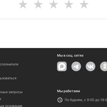
1
2
3
4
5
Мы в соц. сетях
исполнителя
ы
ьзоваться
Мы работаем
рные запросы
и
По будням, с 9:00 до 18:
ые основания