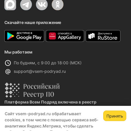
Скачайте наше приложение
Мы работаем
По будням, с 9:00 до 18:00 (МСК)
support@vsem-podryad.ru
Платформа Всем Подряд включена в реестр
отечественного ПО
Сайт vsem-podryad.ru обрабатывает
Реестровая запись №32021 от 06.02.2026
Принять
cookies, в том числе с помощью сервиса веб-
аналитики Яндекс.Метрика, чтобы сделать