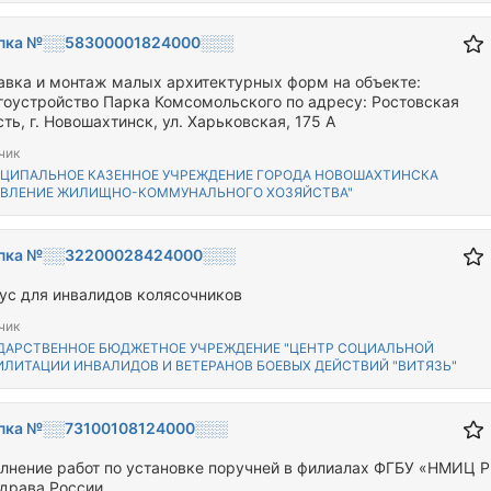
пка №░░58300001824000░░░
авка и монтаж малых архитектурных форм на объекте:
гоустройство Парка Комсомольского по адресу: Ростовская
ть, г. Новошахтинск, ул. Харьковская, 175 А
чик
ЦИПАЛЬНОЕ КАЗЕННОЕ УЧРЕЖДЕНИЕ ГОРОДА НОВОШАХТИНСКА
АВЛЕНИЕ ЖИЛИЩНО-КОММУНАЛЬНОГО ХОЗЯЙСТВА"
пка №░░32200028424000░░░
ус для инвалидов колясочников
чик
ДАРСТВЕННОЕ БЮДЖЕТНОЕ УЧРЕЖДЕНИЕ "ЦЕНТР СОЦИАЛЬНОЙ
ИЛИТАЦИИ ИНВАЛИДОВ И ВЕТЕРАНОВ БОЕВЫХ ДЕЙСТВИЙ "ВИТЯЗЬ"
пка №░░73100108124000░░░
лнение работ по установке поручней в филиалах ФГБУ «НМИЦ Р
драва России