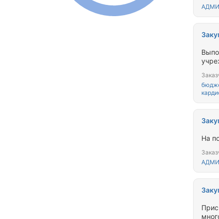
АДМИ
Заку
Выпо
Заказ
бюдже
карди
Заку
На п
Заказ
АДМИ
Заку
Прис
мног