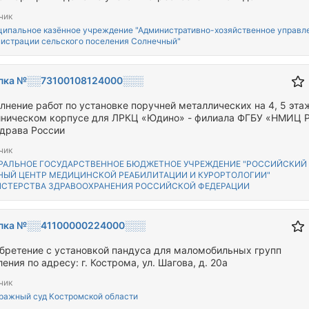
чик
ипальное казённое учреждение "Административно-хозяйственное управл
истрации сельского поселения Солнечный"
пка №░░73100108124000░░░
лнение работ по установке поручней металлических на 4, 5 эта
иническом корпусе для ЛРКЦ «Юдино» - филиала ФГБУ «НМИЦ 
драва России
чик
РАЛЬНОЕ ГОСУДАРСТВЕННОЕ БЮДЖЕТНОЕ УЧРЕЖДЕНИЕ "РОССИЙСКИЙ
НЫЙ ЦЕНТР МЕДИЦИНСКОЙ РЕАБИЛИТАЦИИ И КУРОРТОЛОГИИ"
СТЕРСТВА ЗДРАВООХРАНЕНИЯ РОССИЙСКОЙ ФЕДЕРАЦИИ
пка №░░41100000224000░░░
бретение с установкой пандуса для маломобильных групп
ения по адресу: г. Кострома, ул. Шагова, д. 20а
чик
ражный суд Костромской области