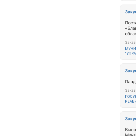
Заку
Пост
«Бла
облас
Заказ
МУНИ
"УПР
Заку
Панд
Заказ
ГОСУ
РЕАБ
Заку
Выпо
Минз