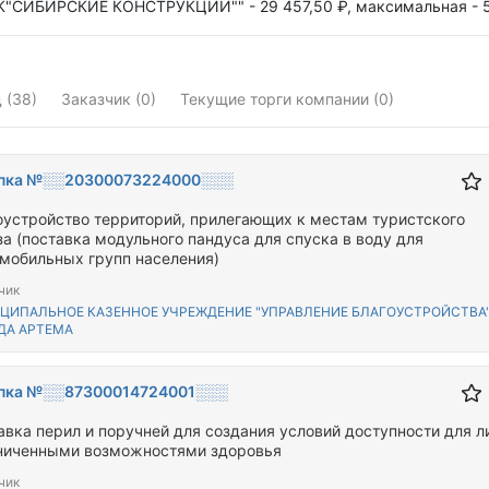
К"СИБИРСКИЕ КОНСТРУКЦИИ"" - 29 457,50 ₽,
максимальная - 5
 (38)
Заказчик (0)
Текущие торги компании (0)
пка №░░20300073224000░░░
оустройство территорий, прилегающих к местам туристского
за (поставка модульного пандуса для спуска в воду для
мобильных групп населения)
чик
ЦИПАЛЬНОЕ КАЗЕННОЕ УЧРЕЖДЕНИЕ "УПРАВЛЕНИЕ БЛАГОУСТРОЙСТВА
ДА АРТЕМА
пка №░░87300014724001░░░
авка перил и поручней для создания условий доступности для л
ниченными возможностями здоровья
чик