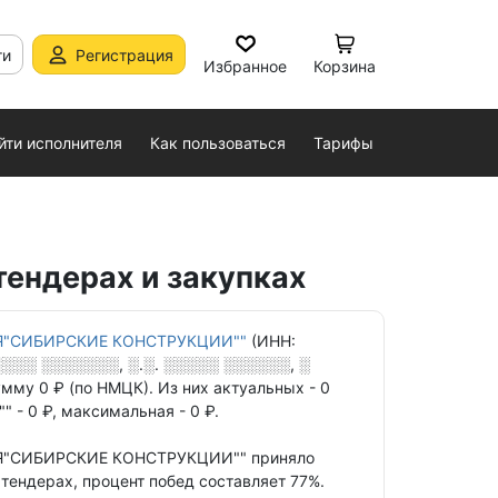
ти
Регистрация
Избранное
Корзина
йти исполнителя
Как пользоваться
Тарифы
ендерах и закупках
"СИБИРСКИЕ КОНСТРУКЦИИ""
(ИНН:
░░░ ░░░░░░░, ░.░. ░░░░░ ░░░░░░, ░
мму 0 ₽ (по НМЦК).
Из них актуальных - 0
 - 0 ₽,
максимальная - 0 ₽.
Я"СИБИРСКИЕ КОНСТРУКЦИИ""
приняло
 тендерах,
процент побед составляет 77%.