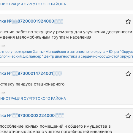
НИСТРАЦИЯ СУРГУТСКОГО РАЙОНА
пка №░░87200001924000░░░
лнение работ по текущему ремонту для улучшения доступности
учреждения маломобильным группам населения
чик
тное учреждение Ханты-Мансийского автономного округа - Югры "Окру
ологический диспансер "Центр диагностики и сердечно-сосудистой хирург
пка №░░87300014724001░░░
оставку пандуса стационарного
чик
НИСТРАЦИЯ СУРГУТСКОГО РАЙОНА
пка №░░87300002224000░░░
пособление жилых помещений и общего имущества в
оквартирных домах с учетом потребностей инвалидов