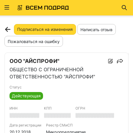
Развернуть
Най
ню
Подписаться на изменения
Написать отзыв
Пожаловаться на ошибку
ООО "АЙСПРОФИ"
ОБЩЕСТВО С ОГРАНИЧЕННОЙ
ОТВЕТСТВЕННОСТЬЮ "АЙСПРОФИ"
Статус
Действующая
ИНН
КПП
ОГРН
░░░░░░░░░░
░░░░░░░░░
░░░░░░░░░░░░░
Дата регистрации
Реестр СМиСП
20.12.2018
Микропредприятие