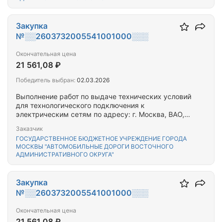
Закупка
№░░2603732005541001000░░░
Окончательная цена
21 561,08 ₽
Победитель выбран:
02.03.2026
Выполнение работ по выдаче технических условий
для технологического подключения к
электрическим сетям по адресу: г. Москва, ВАО,
Зеленый просп. д.40 к.1, 40 к.2, д.42, д.50, д.52 к.1,
Заказчик
52 к.2, д. 44, д.46, д.48 к.1, д.48 к.2, д.48 к.3
ГОСУДАРСТВЕННОЕ БЮДЖЕТНОЕ УЧРЕЖДЕНИЕ ГОРОДА
МОСКВЫ "АВТОМОБИЛЬНЫЕ ДОРОГИ ВОСТОЧНОГО
АДМИНИСТРАТИВНОГО ОКРУГА"
Закупка
№░░2603732005541001000░░░
Окончательная цена
21 561,08 ₽