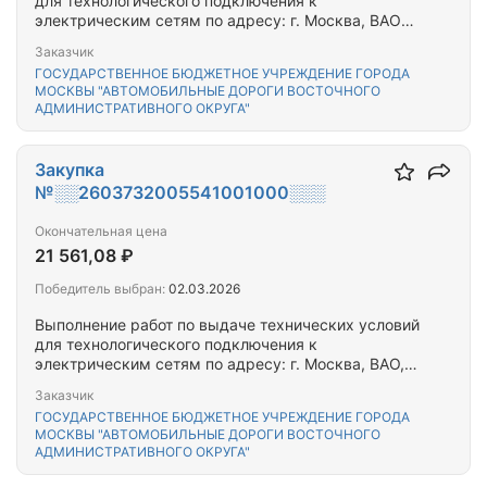
для технологического подключения к
электрическим сетям по адресу: г. Москва, ВАО
ул. Лазо, д. 7
Заказчик
ГОСУДАРСТВЕННОЕ БЮДЖЕТНОЕ УЧРЕЖДЕНИЕ ГОРОДА
МОСКВЫ "АВТОМОБИЛЬНЫЕ ДОРОГИ ВОСТОЧНОГО
АДМИНИСТРАТИВНОГО ОКРУГА"
Закупка
№░░2603732005541001000░░░
Окончательная цена
21 561,08 ₽
Победитель выбран:
02.03.2026
Выполнение работ по выдаче технических условий
для технологического подключения к
электрическим сетям по адресу: г. Москва, ВАО,
Новокосинская ул. д.27, д.29; Суздальская ул. д.26
Заказчик
к.1, д.26 к.2, д.26 к.3, д.28, д. 24к.1, 24 к.2, 24 к.3
ГОСУДАРСТВЕННОЕ БЮДЖЕТНОЕ УЧРЕЖДЕНИЕ ГОРОДА
д.22 к.1 д.22 к.2, д.22 к.3, д.20 к.1, 20 к.2, 20 к.3, 20
МОСКВЫ "АВТОМОБИЛЬНЫЕ ДОРОГИ ВОСТОЧНОГО
к.4, д.20 к.6, д.20 к.5
АДМИНИСТРАТИВНОГО ОКРУГА"