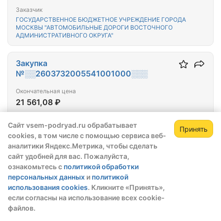
Измайловский бульв. 67 к.1
Заказчик
ГОСУДАРСТВЕННОЕ БЮДЖЕТНОЕ УЧРЕЖДЕНИЕ ГОРОДА
МОСКВЫ "АВТОМОБИЛЬНЫЕ ДОРОГИ ВОСТОЧНОГО
АДМИНИСТРАТИВНОГО ОКРУГА"
Закупка
№░░2603732005541001000░░░
Окончательная цена
21 561,08 ₽
Победитель выбран:
02.03.2026
Сайт vsem-podryad.ru обрабатывает
Принять
Выполнение работ по выдаче технических условий
cookies, в том числе с помощью сервиса веб-
для технологического подключения к
аналитики Яндекс.Метрика, чтобы сделать
электрическим сетям по адресу: г. Москва, ВАО
сайт удобней для вас. Пожалуйста,
Новокосинская ул. д.44
Заказчик
ознакомьтесь с
политикой обработки
ГОСУДАРСТВЕННОЕ БЮДЖЕТНОЕ УЧРЕЖДЕНИЕ ГОРОДА
персональных данных
и
политикой
МОСКВЫ "АВТОМОБИЛЬНЫЕ ДОРОГИ ВОСТОЧНОГО
использования cookies
. Кликните «Принять»,
АДМИНИСТРАТИВНОГО ОКРУГА"
если согласны на использование всех cookie-
файлов.
Закупка