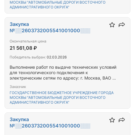
МОСКВЫ "АВТОМОБИЛЬНЫЕ ДОРОГИ ВОСТОЧНОГО
АДМИНИСТРАТИВНОГО ОКРУГА"
Закупка
№░░2603732005541001000░░░
Окончательная цена
21 561,08 ₽
Победитель выбран:
02.03.2026
Выполнение работ по выдаче технических условий
для технологического подключения к
электрическим сетям по адресу: г. Москва, ВАО 8-
я Парковая ул. д.14 к.2, 9-я Парковая ул. д.15, д.13
Заказчик
к.2, д.9А
ГОСУДАРСТВЕННОЕ БЮДЖЕТНОЕ УЧРЕЖДЕНИЕ ГОРОДА
МОСКВЫ "АВТОМОБИЛЬНЫЕ ДОРОГИ ВОСТОЧНОГО
АДМИНИСТРАТИВНОГО ОКРУГА"
Закупка
№░░2603732005541001000░░░