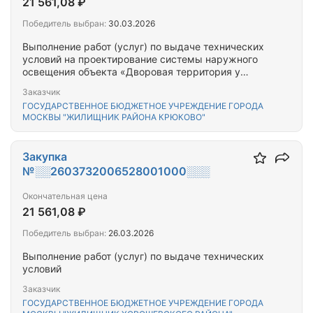
21 561,08 ₽
Победитель выбран:
30.03.2026
Выполнение работ (услуг) по выдаче технических
условий на проектирование системы наружного
освещения объекта «Дворовая территория у
корпуса 814», расположенного по адресу: г.
Заказчик
Москва. г. Зеленоград, к.814
ГОСУДАРСТВЕННОЕ БЮДЖЕТНОЕ УЧРЕЖДЕНИЕ ГОРОДА
МОСКВЫ "ЖИЛИЩНИК РАЙОНА КРЮКОВО"
Закупка
№░░2603732006528001000░░░
Окончательная цена
21 561,08 ₽
Победитель выбран:
26.03.2026
Выполнение работ (услуг) по выдаче технических
условий
Заказчик
ГОСУДАРСТВЕННОЕ БЮДЖЕТНОЕ УЧРЕЖДЕНИЕ ГОРОДА