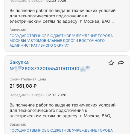
Победитель выбран:
02.03.2026
Выполнение работ по выдаче технических условий
для технологического подключения к
электрическим сетям по адресу: г. Москва, ВАО
Мартеновская ул. 3
Заказчик
ГОСУДАРСТВЕННОЕ БЮДЖЕТНОЕ УЧРЕЖДЕНИЕ ГОРОДА
МОСКВЫ "АВТОМОБИЛЬНЫЕ ДОРОГИ ВОСТОЧНОГО
АДМИНИСТРАТИВНОГО ОКРУГА"
Закупка
№░░2603732005541001000░░░
Окончательная цена
21 561,08 ₽
Победитель выбран:
02.03.2026
Выполнение работ по выдаче технических условий
для технологического подключения к
электрическим сетям по адресу: г. Москва, ВАО,
Молдагуловой ул. д.4, д.6, д.12 к.3, д.10 к.4, д.10к.1,
Заказчик
д.12 к.1, д.12 к.2, д.2 к.1, д.2 к.2, д.8 к.1, д.8 к.2
ГОСУДАРСТВЕННОЕ БЮДЖЕТНОЕ УЧРЕЖДЕНИЕ ГОРОДА