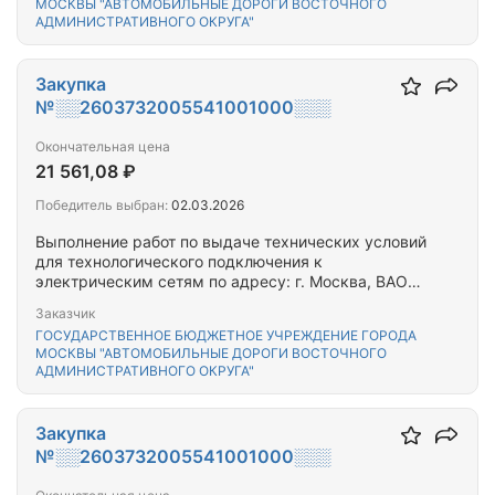
МОСКВЫ "АВТОМОБИЛЬНЫЕ ДОРОГИ ВОСТОЧНОГО
АДМИНИСТРАТИВНОГО ОКРУГА"
Закупка
№░░2603732005541001000░░░
Окончательная цена
21 561,08 ₽
Победитель выбран:
02.03.2026
Выполнение работ по выдаче технических условий
для технологического подключения к
электрическим сетям по адресу: г. Москва, ВАО
район Вешняки Вешняковская ул. 9 к.1, к.2, 11к.2,
Заказчик
13, 15 к.1, Реутовская ул. 12 к.1
ГОСУДАРСТВЕННОЕ БЮДЖЕТНОЕ УЧРЕЖДЕНИЕ ГОРОДА
МОСКВЫ "АВТОМОБИЛЬНЫЕ ДОРОГИ ВОСТОЧНОГО
АДМИНИСТРАТИВНОГО ОКРУГА"
Закупка
№░░2603732005541001000░░░