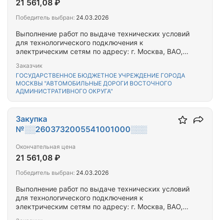
21 561,08 ₽
Победитель выбран:
24.03.2026
Выполнение работ по выдаче технических условий
для технологического подключения к
электрическим сетям по адресу: г. Москва, ВАО,
р-н Перово, ул. Новогиреевская д.18/31,
Заказчик
ул.Металлургов д.29
ГОСУДАРСТВЕННОЕ БЮДЖЕТНОЕ УЧРЕЖДЕНИЕ ГОРОДА
МОСКВЫ "АВТОМОБИЛЬНЫЕ ДОРОГИ ВОСТОЧНОГО
АДМИНИСТРАТИВНОГО ОКРУГА"
Закупка
№░░2603732005541001000░░░
Окончательная цена
21 561,08 ₽
Победитель выбран:
24.03.2026
Выполнение работ по выдаче технических условий
для технологического подключения к
электрическим сетям по адресу: г. Москва, ВАО,
ул. Олений Вал, д.24, к.1,2,3