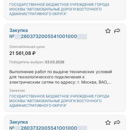
ГОСУДАРСТВЕННОЕ БЮДЖЕТНОЕ УЧРЕЖДЕНИЕ ГОРОДА
МОСКВЫ "АВТОМОБИЛЬНЫЕ ДОРОГИ ВОСТОЧНОГО
АДМИНИСТРАТИВНОГО ОКРУГА"
Закупка
№░░2603732005541001000░░░
Окончательная цена
21 561,08 ₽
Победитель выбран:
02.03.2026
Выполнение работ по выдаче технических условий
для технологического подключения к
электрическим сетям по адресу: г. Москва, ВАО,
Жемчуговой аллея д.3 к.1, д.3 к.2, д.3 к.3, д.5 к.1,
Заказчик
д.5 к.3, д.5 к.4, д.5 к.5, Вешняковская ул. 14 к.2,
ГОСУДАРСТВЕННОЕ БЮДЖЕТНОЕ УЧРЕЖДЕНИЕ ГОРОДА
д.12 к.2, д.12 к.3, д.12 к.1, д.14 к.1
МОСКВЫ "АВТОМОБИЛЬНЫЕ ДОРОГИ ВОСТОЧНОГО
АДМИНИСТРАТИВНОГО ОКРУГА"
Закупка
№░░2603732005541001000░░░