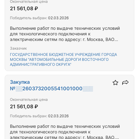
Окончательная цена
21 561,08 ₽
Победитель выбран:
02.03.2026
Выполнение работ по выдаче технических условий
для технологического подключения к
электрическим сетям по адресу: г. Москва, ВАО
район Вешняки, Косинская ул. д.14 к.3, д.14 к.4, д.6
Заказчик
к1, д.10,д.14 к.1, к.2, Вешняковская ул. 27 к.3, к.4,
ГОСУДАРСТВЕННОЕ БЮДЖЕТНОЕ УЧРЕЖДЕНИЕ ГОРОДА
к.5
МОСКВЫ "АВТОМОБИЛЬНЫЕ ДОРОГИ ВОСТОЧНОГО
АДМИНИСТРАТИВНОГО ОКРУГА"
Закупка
№░░2603732005541001000░░░
Окончательная цена
21 561,08 ₽
Победитель выбран:
02.03.2026
Выполнение работ по выдаче технических условий
для технологического подключения к
электрическим сетям по адресу: г. Москва, ВАО,