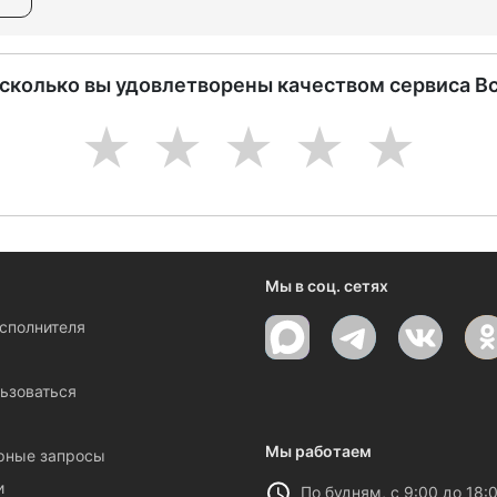
асколько вы удовлетворены качеством сервиса В
1
2
3
4
5
Мы в соц. сетях
исполнителя
ы
ьзоваться
Мы работаем
рные запросы
и
По будням, с 9:00 до 18: