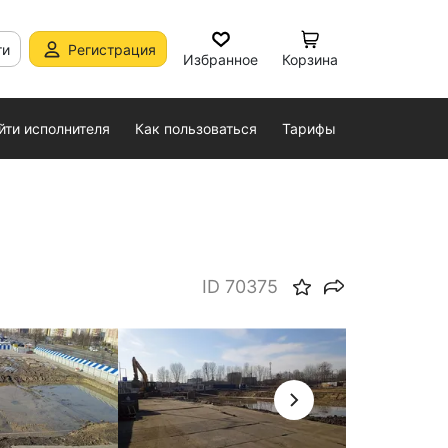
ти
Регистрация
Избранное
Корзина
йти исполнителя
Как пользоваться
Тарифы
ID 70375
арт 2026
Дата съемки: Март 2026
Дата съемки: 