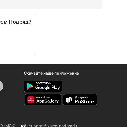
сем Подряд?
Скачайте наше приложение
00 (МСК)
support@vsem-podryad.ru