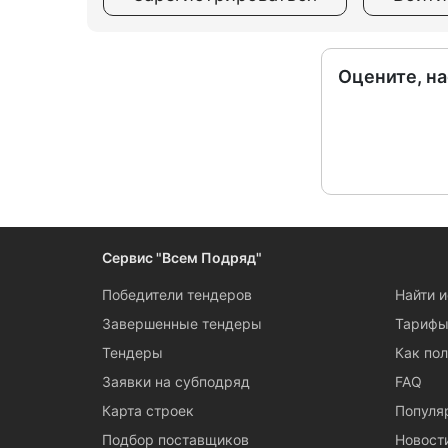
Оцените, н
Сервис "Всем Подряд"
Победители тендеров
Найти 
Завершенные тендеры
Тариф
Тендеры
Как пол
Заявки на субподряд
FAQ
Карта строек
Популя
Подбор поставщиков
Новост