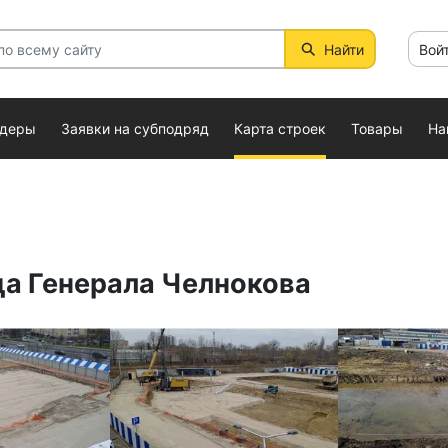
Найти
Вой
ндеры
Заявки на субподряд
Карта строек
Товары
На
ца Генерала Челнокова
рель 2026
Дата съемки: Апрель 2026
Дата съемки: М