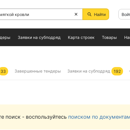
Найти
Вой
ндеры
Заявки на субподряд
Карта строек
Товары
На
Завершенные тендеры
Заявки на субподряд
33
192
е поиск - воспользуйтесь
поиском по документа