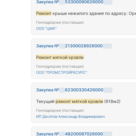
Закупка №░░53300090626000░░░
Ремонт
крыши нежилого здания по адресу: Орен
Генподрядчик (поставщик)
ООО "ЦМК"
Закупка №░░21300028926000░░░
Ремонт мягкой кровли
Генподрядчик (поставщик)
ООО "ПРОМСТРОЙРЕСУРС"
Закупка №░░62300330426000░░░
Текущий
ремонт мягкой кровли
(918м2)
Генподрядчик (поставщик)
ИП Десятов Александр Владимирович
Закупка №░░48200087026000░░░