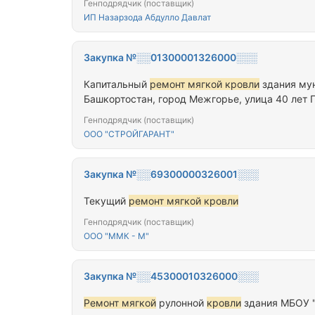
Генподрядчик (поставщик)
ИП Назарзода Абдулло Давлат
Закупка №░░01300001326000░░░
Капитальный
ремонт мягкой кровли
здания мун
Башкортостан, город Межгорье, улица 40 лет 
Генподрядчик (поставщик)
ООО "СТРОЙГАРАНТ"
Закупка №░░69300000326001░░░
Текущий
ремонт мягкой кровли
Генподрядчик (поставщик)
ООО "ММК - М"
Закупка №░░45300010326000░░░
Ремонт мягкой
рулонной
кровли
здания МБОУ