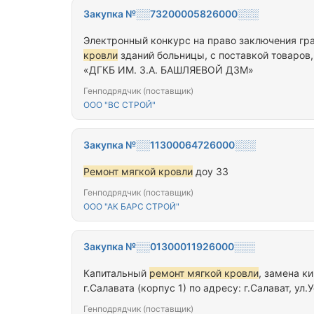
Закупка №░░73200005826000░░░
Электронный конкурс на право заключения гр
кровли
зданий больницы, с поставкой товаров
«ДГКБ ИМ. З.А. БАШЛЯЕВОЙ ДЗМ»
Генподрядчик (поставщик)
ООО "ВС СТРОЙ"
Закупка №░░11300064726000░░░
Ремонт мягкой кровли
доу 33
Генподрядчик (поставщик)
ООО "АК БАРС СТРОЙ"
Закупка №░░01300011926000░░░
Капитальный
ремонт мягкой кровли
, замена к
г.Салавата (корпус 1) по адресу: г.Салават, ул.
Генподрядчик (поставщик)