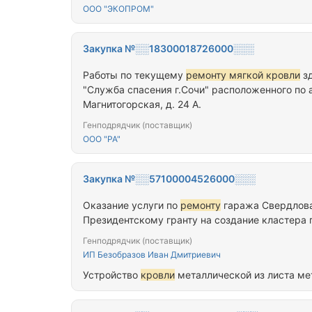
ООО "ЭКОПРОМ"
Закупка №░░18300018726000░░░
Работы по текущему
ремонту мягкой кровли
зд
"Служба спасения г.Сочи" расположенного по ад
Магнитогорская, д. 24 А.
Генподрядчик (поставщик)
ООО "РА"
Закупка №░░57100004526000░░░
Оказание услуги по
ремонту
гаража Свердлова 
Президентскому гранту на создание кластера 
Генподрядчик (поставщик)
ИП Безобразов Иван Дмитриевич
Устройство
кровли
металлической из листа м