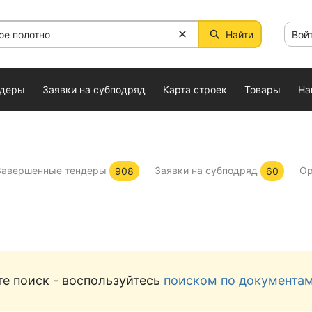
Найти
Вой
ндеры
Заявки на субподряд
Карта строек
Товары
На
Завершенные тендеры
Заявки на субподряд
Ор
908
60
е поиск - воспользуйтесь
поиском по документа