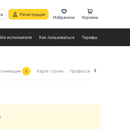
ти
Регистрация
Избранное
Корзина
йти исполнителя
Как пользоваться
Тарифы
ганизации
Карта строек
Профессиональная карта стр
1
Назад
м