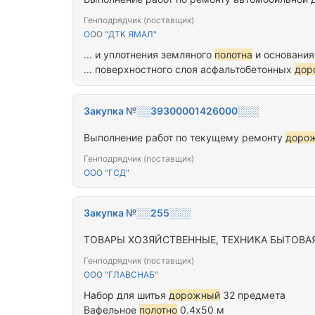
Генподрядчик (поставщик)
ООО "ДТК ЯМАЛ"
... и уплотнения земляного
полотна
и основания,
... поверхностного слоя асфальтобетонных
дор
Закупка №░░39300001426000░░░
Выполнение работ по текущему ремонту
дорож
Генподрядчик (поставщик)
ООО "ГСД"
Закупка №░░255░░░
ТОВАРЫ ХОЗЯЙСТВЕННЫЕ, ТЕХНИКА БЫТОВА
Генподрядчик (поставщик)
ООО "ГЛАВСНАБ"
Набор для шитья
дорожный
32 предмета
Вафельное
полотно
0.4х50 м