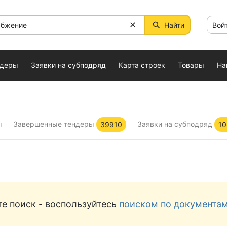
Найти
Вой
ндеры
Заявки на субподряд
Карта строек
Товары
На
ы
Завершенные тендеры
Заявки на субподряд
39910
10
е поиск - воспользуйтесь
поиском по документа