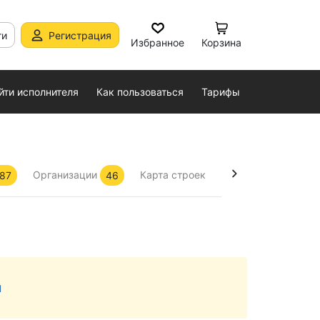
ти
Регистрация
Избранное
Корзина
йти исполнителя
Как пользоваться
Тарифы
Организации
Карта строек
Профессиональная 
87
46
Назад
м