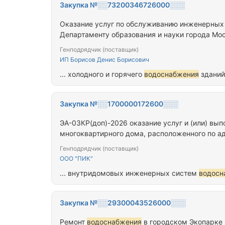
Закупка №░░73200346726000░░░
Оказание услуг по обслуживанию инженерных
Департаменту образования и науки города Мо
Генподрядчик (поставщик)
ИП Борисов Денис Борисович
... холодного и горячего
водоснабжения
зданий
Закупка №░░1700000172600░░░
ЭА-03КР(доп)-2026 оказание услуг и (или) вы
многоквартирного дома, расположенного по адре
Генподрядчик (поставщик)
ООО "ПИК"
... внутридомовых инженерных систем
водосн
Закупка №░░29300043526000░░░
Ремонт
водоснабжения
в городском Экопарке 