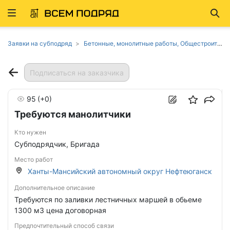
Развернуть
Най
ню
Заявки на субподряд
Бетонные, монолитные работы, Общестроительные работы в Ханты-Мансийском автономном округе
Подписаться на заказчика
95
(+0)
Требуются манолитчики
Кто нужен
Субподрядчик, Бригада
Место работ
Ханты-Мансийский автономный округ Нефтеюганск
Дополнительное описание
Требуются по заливки лестничных маршей в обьеме
1300 м3 цена договорная
Предпочтительный способ связи