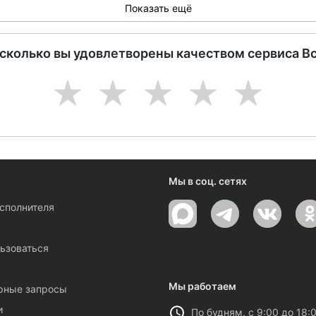
Показать ещё
асколько вы удовлетворены качеством сервиса В
1
2
3
4
5
Мы в соц. сетях
исполнителя
ы
ьзоваться
Мы работаем
рные запросы
и
По будням, с 9:00 до 18: