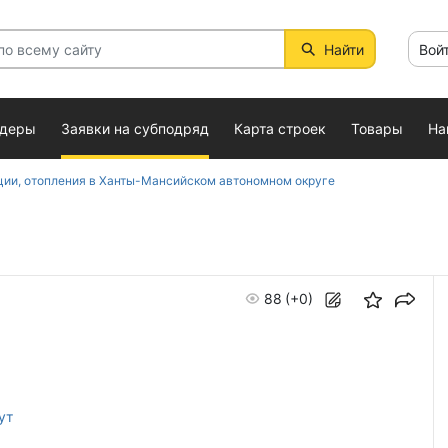
Найти
Вой
ндеры
Заявки на субподряд
Карта строек
Товары
На
ции, отопления в Ханты-Мансийском автономном округе
88
(+0)
ут