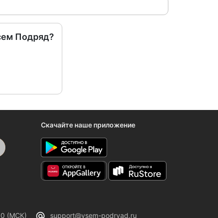
сем Подряд?
Скачайте наше приложение
00 (МСК)
support@vsem-podryad.ru