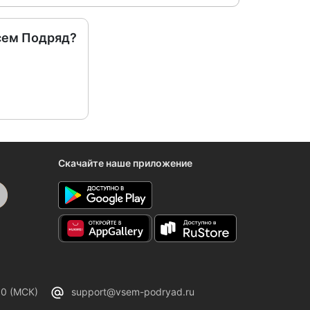
сем Подряд?
Скачайте наше приложение
00 (МСК)
support@vsem-podryad.ru