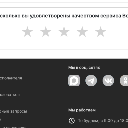
асколько вы удовлетворены качеством сервиса В
1
2
3
4
5
Мы в соц. сетях
исполнителя
ы
ьзоваться
Мы работаем
рные запросы
и
По будням, с 9:00 до 18:
ые основания