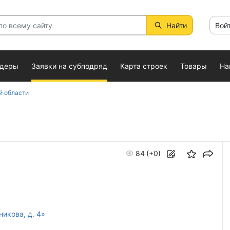
Найти
Вой
ндеры
Заявки на субподряд
Карта строек
Товары
На
й области
84
(+0)
. Овчинникова, д. 4»