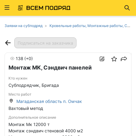
Развернуть
Най
ню
Заявки на субподряд
Кровельные работы, Монтажные работы, Сварка, металлоконструкции, Фасадные работы в Магаданской области
Подписаться на заказчика
138
(+0)
Монтаж МК, Сэндвич панелей
Кто нужен
Субподрядчик, Бригада
Место работ
Магаданская область п. Омчак
Вахтовый метод
Дополнительное описание
Монтаж Мк 12000 т
Монтаж сэндвич стеновой 4000 м2