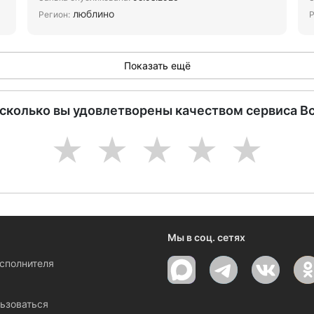
люблино
Регион:
Р
Показать ещё
асколько вы удовлетворены качеством сервиса В
1
2
3
4
5
Мы в соц. сетях
исполнителя
ы
ьзоваться