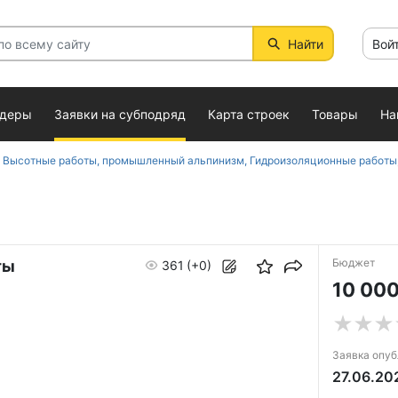
Найти
Вой
ндеры
Заявки на субподряд
Карта строек
Товары
На
идроизоляционные работы, Кровельные работы, Монтажные работы, Монтаж трубопроводов, Общестроительные работы, Разнорабочие, Сварка, металлоконструкции, Системы водопро
Бюджет
ты
361
(+0)
10 000
Заявка опу
27.06.20