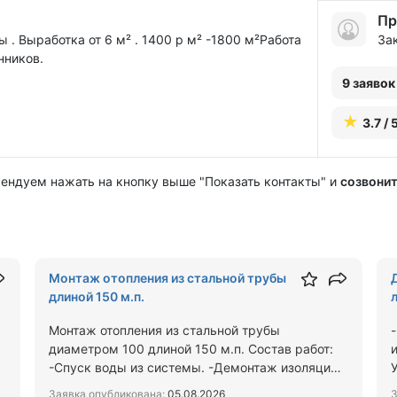
Пр
. Выработка от 6 м² . 1400 р м² -1800 м²Работа
За
нников.
9 заявок
3.7 / 
мендуем нажать на кнопку выше "Показать контакты" и
созвонит
Монтаж отопления из стальной трубы
длиной 150 м.п.
х
Монтаж отопления из стальной трубы
диаметром 100 длиной 150 м.п. Состав работ:
-Спуск воды из системы. -Демонтаж изоляции,
трубы диам.100 длиной 150 …
Заявка опубликована:
05.08.2026
З