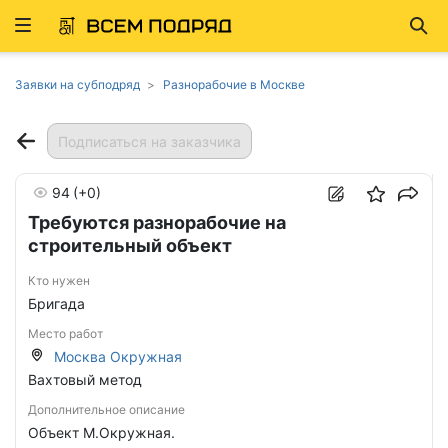
Развернуть
Най
ню
Заявки на субподряд
Разнорабочие в Москве
Подписаться на заказчика
94
(+0)
Требуются разнорабочие на
строительный объект
Кто нужен
Бригада
Место работ
Москва Окружная
Вахтовый метод
Дополнительное описание
Объект М.Окружная.