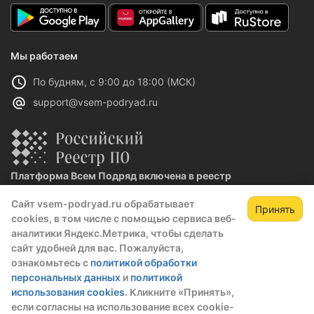
Мы работаем
По будням, с 9:00 до 18:00 (МСК)
support@vsem-podryad.ru
Платформа Всем Подряд включена в реестр
отечественного ПО
Сайт vsem-podryad.ru обрабатывает
Реестровая запись №32021 от 06.02.2026
Принять
cookies, в том числе с помощью сервиса веб-
аналитики Яндекс.Метрика, чтобы сделать
сайт удобней для вас. Пожалуйста,
Политика конфиденциальности
ознакомьтесь с
политикой обработки
Оферта
персональных данных
и
политикой
О компании
использования cookies
. Кликните «Принять»,
если согласны на использование всех cookie-