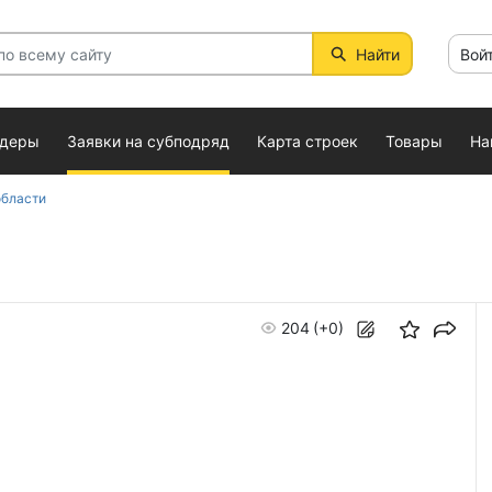
Найти
Вой
ндеры
Заявки на субподряд
Карта строек
Товары
На
области
204
(+0)