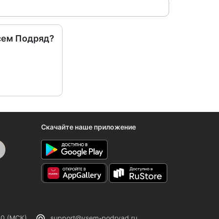
сем Подряд?
Скачайте наше приложение
00 (МСК)
support@vsem-podryad.ru