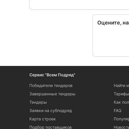
Оцените, н
Сервис "Всем Подряд"
Победители тендеров
Найти 
Завершенные тендеры
Тариф
Тендеры
Как пол
Заявки на субподряд
FAQ
Карта строек
Популя
Подбор поставщиков
Новост