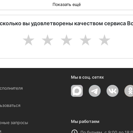
Показать ещё
асколько вы удовлетворены качеством сервиса В
1
2
3
4
5
Мы в соц. сетях
исполнителя
ы
ьзоваться
Мы работаем
рные запросы
и
По будням, с 9:00 до 18: