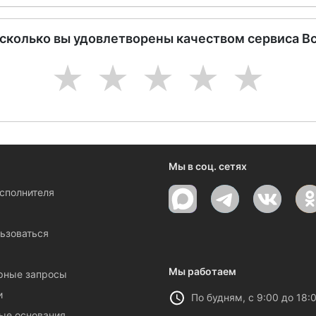
асколько вы удовлетворены качеством сервиса В
1
2
3
4
5
Мы в соц. сетях
исполнителя
ы
ьзоваться
Мы работаем
рные запросы
и
По будням, с 9:00 до 18:
ые основания