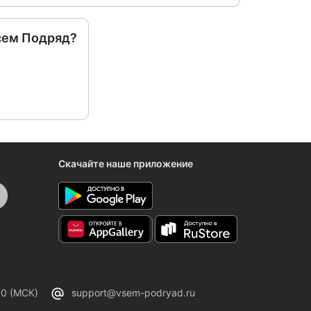
сем Подряд?
Скачайте наше приложение
00 (МСК)
support@vsem-podryad.ru