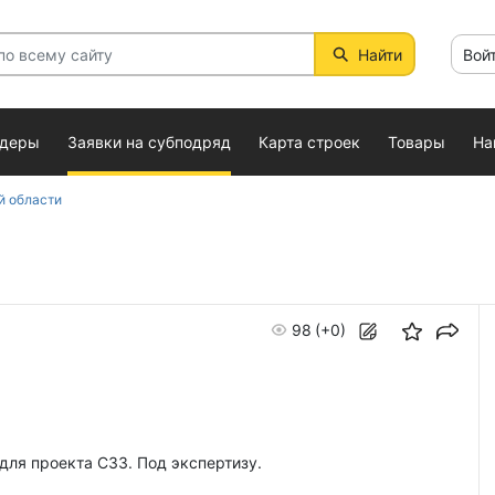
Найти
Вой
ндеры
Заявки на субподряд
Карта строек
Товары
На
й области
98
(+0)
ля проекта СЗЗ. Под экспертизу.