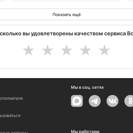
Показать ещё
асколько вы удовлетворены качеством сервиса В
1
2
3
4
5
Мы в соц. сетях
исполнителя
ы
ьзоваться
Мы работаем
рные запросы