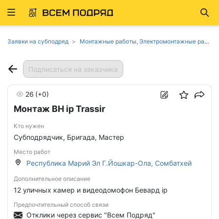
Развернуть
Най
ню
Заявки на субподряд
Монтажные работы, Электромонтажные работы в республике Марий Эл
Подписаться на заказчика
26
(+0)
Монтаж ВН ip Trassir
Кто нужен
Субподрядчик, Бригада, Мастер
Место работ
Республика Марий Эл Г.Йошкар-Ола, Сомбатхей
Дополнительное описание
12 уличных камер и видеодомофон Бевард ip
Предпочтительный способ связи
Отклики через сервис "Всем Подряд"