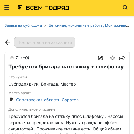
Развернуть
Най
ню
Заявки на субподряд
Бетонные, монолитные работы, Монтажные работы, Монтаж свай, фундаментов, Общестроительные работы, Отделочные работы, Покрытия для пола и стен в Саратовской области
Подписаться на заказчика
71
(+0)
Требуется бригада на стяжку + шлифовку
Кто нужен
Субподрядчик, Бригада, Мастер
Место работ
Саратовская область Саратов
Дополнительное описание
Требуется бригада на стяжку плюс шлифовку . Насосы
вертолеты предоставляем. Нужны граждане рф без
судимостей . Проживание питание есть. Общий объем