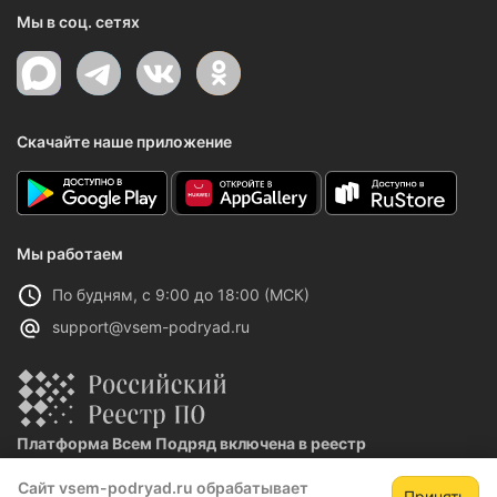
Мы в соц. сетях
Скачайте наше приложение
Мы работаем
По будням, с 9:00 до 18:00 (МСК)
support@vsem-podryad.ru
Платформа Всем Подряд включена в реестр
отечественного ПО
Сайт vsem-podryad.ru обрабатывает
Реестровая запись №32021 от 06.02.2026
Принять