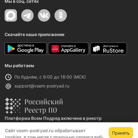
Мы в соц. сетях
Скачайте наше приложение
Мы работаем
По будням, с 9:00 до 18:00 (МСК)
support@vsem-podryad.ru
Платформа Всем Подряд включена в реестр
отечественного ПО
Сайт vsem-podryad.ru обрабатывает
Реестровая запись №32021 от 06.02.2026
Принять
cookies, в том числе с помощью сервиса веб-