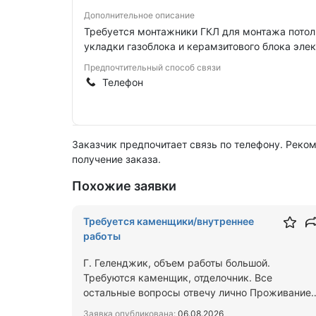
Дополнительное описание
Требуется монтажники ГКЛ для монтажа потол
укладки газоблока и керамзитового блока эл
Предпочтительный способ связи
Телефон
Заказчик предпочитает связь по телефону. Реко
получение заказа.
Похожие заявки
Требуется каменщики/внутреннее
работы
Г. Геленджик, объем работы большой.
Требуются каменщик, отделочник. Все
остальные вопросы отвечу лично Проживание/
питание/ вахта на до объекта все вк…
Заявка опубликована:
06.08.2026