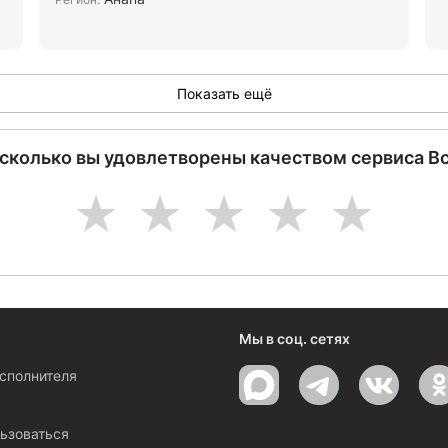
Показать ещё
асколько вы удовлетворены качеством сервиса В
1
2
3
4
5
Мы в соц. сетях
исполнителя
ы
ьзоваться