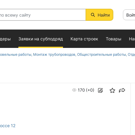
Найти
Вой
ндеры
Заявки на субподряд
Карта строек
Товары
На
роительные работы, Отделочные работы, Проектные работы, Разнорабочие, Сварка, металлоконструкции, Системы водопровода, канализации, отопления, Теплоизоляционные работы, У
170
(+0)
оссе 12