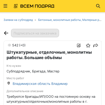
Развернуть
Най
ню
Заявки на субподряд
Бетонные, монолитные работы, Малярные работы, Отделочные работы, Устройство полов, обойные и плиточные работы, Штукатурные работы во Владимирской области
Подписаться на заказчика
542
(+0)
Штукатурные, отделочные, монолитны
работы. Большие объёмы
Кто нужен
Субподрядчик, Бригада, Мастер
Место работ
Владимирская область Владимир
Дополнительное описание
Требуются бригады/ИП/ООО на постоянную основу на
штукатурные/отделочные/монолитные работы в г.