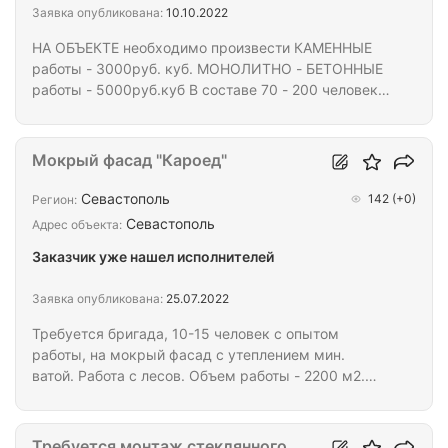
Заявка опубликована:
10.10.2022
НА ОБЪЕКТЕ необходимо произвести КАМЕННЫЕ
работы - 3000руб. куб. МОНОЛИТНО - БЕТОННЫЕ
работы - 5000руб.куб В составе 70 - 200 человек.
При необходимости - жильё, трёх разовое питание
предоставляем. Оплата каждую неделю. цена
договорная. объём работы - 6 000 000 м³
Мокрый фасад "Кароед"
Севастополь
142
(+0)
Регион:
Севастополь
Адрес объекта:
Заказчик уже нашел исполнителей
Заявка опубликована:
25.07.2022
Требуется бригада, 10-15 человек с опытом
работы, на мокрый фасад с утеплением мин.
ватой. Работа с лесов. Объем работы - 2200 м2.
Два этажа. Жилье предоставляется. Оплата
наличными раз в две недели по выполненному
объему. Посредников просим не беспокоить.
Требуется монтаж стеклянного