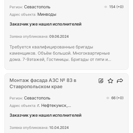
Севастополь
154
(+0)
Регион:
Минводы
Адрес объекта:
Заказчик уже нашел исполнителей
Заявка опубликована:
09.06.2024
Требуется квалифицированные бригады
каменщиков. Объём большой. Многоквартирные
дома. 7-9этажей, Гостиницы. Бригады от пяти и
выше человек. Условия. Проживание, двухразовое
питание, спецодежда, инструменты с меня. Оплата
по договоренности наличными ,,только руки,,,
Монтаж фасада АЗС № 83 в
Ставропольском крае
Севастополь
66
(+0)
Регион:
г. Нефтекумск,…
Адрес объекта:
Заказчик уже нашел исполнителей
Заявка опубликована:
10.04.2024