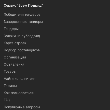
Требуются надёжные фасадчики?
Сервис "Всем Подряд"
Предлагаем
разместить заявку на выполнение фасадных
работ
в Севастополе. Это займёт не более минуты и не
Победители тендеров
требует обязательной регистрации.
Завершенные тендеры
Тендеры
Заявки на субподряд
Карта строек
Подбор поставщиков
Организации
Объявления
Товары
Найти исполнителя
Тарифы
Как пользоваться
FAQ
Популярные запросы