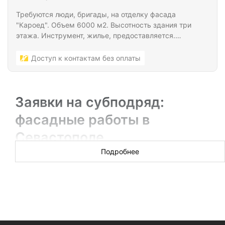
Требуются люди, бригады, на отделку фасада
"Кароед". Объем 6000 м2. Высотность здания три
этажа. Инструмент, жилье, предоставляется.
Питание анансируется. Оплата два раза в месяц.
Доступ к контактам без оплаты
Заявки на субподряд:
фасадные работы в
Севастополе
Подробнее
Предлагаем строительным компаниям и бригадам
фасадчиков получить субподряд на фасадные работы в
Севастополе. Заказы размещают непосредственно
генподрядчики, выигравшие тендеры на крупные объекты,
а также организации, выполняющие строительные работы
за свой счет.