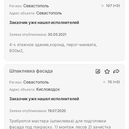
производится 2 раза в месяц; • Обеспечение
Севастополь
107
(+0)
Регион:
инструментом и материалом заказчика; •
Севастополь
Адрес объекта:
Предоставляется благоустроенное общежитие в
Заказчик уже нашел исполнителей
непосредственной близости от строительного
объекта; •…
Заявка опубликована:
30.05.2021
4-х этажное здание,коронд, пирог-минвата,
800м2,
Шпаклевка фасада
Севастополь
70
(+0)
Регион:
Кисловодск
Адрес объекта:
Заказчик уже нашел исполнителей
Заявка опубликована:
19.07.2020
Требуются мастера (шпаклевка) для подготовки
фасада под покраску. 1) монтаж лесов 2) зачистка