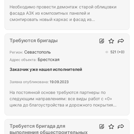
Необходимо провести демонтаж старой облицовки
фасада АЗК из композитных панелей и
смонтировать новый каркас и фасад из
композитных панелей. Несущие конструкции не
задействуем. Чертежи, фото объекта и смету
высылаем по запросу.
Требуются бригады
Севастополь
521
(+0)
Регион:
Брестская
Адрес объекта:
Заказчик уже нашел исполнителей
Заявка опубликована:
19.09.2023
На постоянной основе требуются партнеры по
следующим направлениям: все виды работ с «0»
цикла до благоустройства и дорожного покрытия,
такие как земляные работы, демонтажные,
бетонные, забивка свай, изготовление и монтаж
металлоконструкций, кровля, фасад, инженерные
Требуется бригада для
сети, внутренние и внешние, отделка внутренняя и
выполнения общестроительных