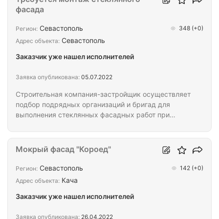
фасада
Севастополь
348
(+0)
Регион:
Севастополь
Адрес объекта:
Заказчик уже нашел исполнителей
Заявка опубликована:
05.07.2022
Строительная компания-застройщик осуществляет
подбор подрядных организаций и бригад для
выполнения стеклянных фасадных работ при
строительстве 10-ти этажного здания в г.
Севастополе. Необходимо проектное решение,
поставка и установка стеклянного фасада.
Мокрый фасад "Короед"
Условия: • Заключения официального договора; •
Оплата завершенных этапов работ 2 раза в месяц;
Севастополь
142
(+0)
Регион:
• Обеспечение инструментом и материалом
Кача
Адрес объекта:
заказчика; • Предоставляется благоустроенное
Заказчик уже нашел исполнителей
общежитие в непосредственной близости от
строительного объекта;…
Заявка опубликована:
26.04.2022