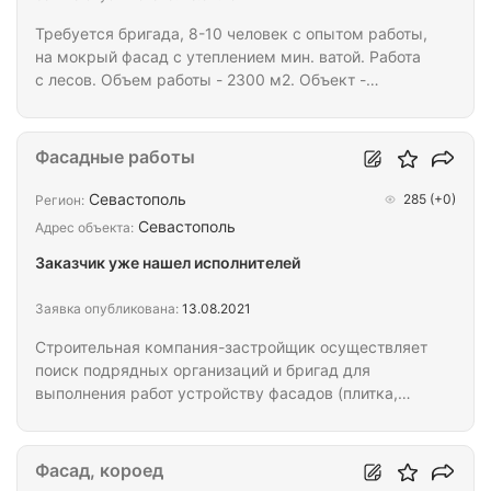
Требуется бригада, 8-10 человек с опытом работы,
на мокрый фасад с утеплением мин. ватой. Работа
с лесов. Объем работы - 2300 м2. Объект -
детский сад, два этажа. Работа в городе
Севастополь. Жилье предоставляется. Оплата
наличными раз в две недели по выполненному
Фасадные работы
объему. Посредников просим не беспокоить.
Севастополь
285
(+0)
Регион:
Севастополь
Адрес объекта:
Заказчик уже нашел исполнителей
Заявка опубликована:
13.08.2021
Строительная компания-застройщик осуществляет
поиск подрядных организаций и бригад для
выполнения работ устройству фасадов (плитка,
короед, вентфасад) на строительстве 3-, 5- и 10-
этажных многоквартирных домов в городе
Севастополе. Условия: • Заключение официального
Фасад, короед
договора; • Оплата завершенных этапов работ