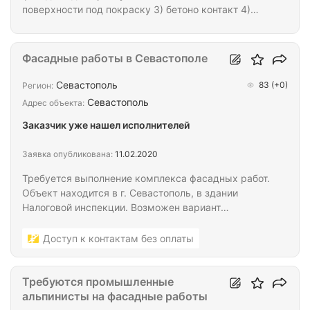
поверхности под покраску 3) бетоно контакт 4)
фасадный клей 5) монтаж фасадной сетки 6) 2
слой шпаклевки. 7) зачистка поверхности 8) объем
4.000м2 9) цена по итогам собеседования
Фасадные работы в Севастополе
Расходники, леса мы предоставляем.
Авансирование допустимо
Севастополь
83
(+0)
Регион:
Севастополь
Адрес объекта:
Заказчик уже нашел исполнителей
Заявка опубликована:
11.02.2020
Требуется выполнение комплекса фасадных работ.
Объект находится в г. Севастополь, в здании
Налоговой инспекции. Возможен вариант
субподряда (материалы закупает субподрядчик),
так и работа с давальческим материалом
Доступ к контактам без оплаты
(бригада). В приложении к этой заявке есть
ведомость работ. Свое коммерческое
предложение в виде заполненной таблицы
Требуются промышленные
отправляйте на эл почту. Срок начала работ -
альпинисты на фасадные работы
февраль 2020г. Срок выполнения работ - 3 месяца