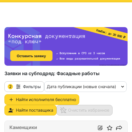
ню
Заявки на субподряд:
Фасадные работы
2
Дата публикации (новые сначала)
Фильтры
Найти исполнителя бесплатно
Найти поставщика
Очистить избранное
Каменщики