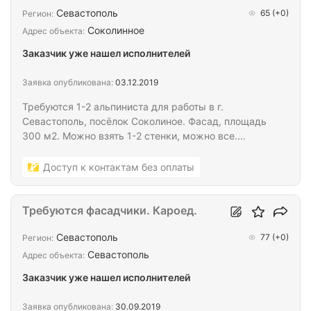
Севастополь
с момента начала работ.
65
(+0)
Регион:
Соколинное
Адрес объекта:
Заказчик уже нашел исполнителей
Заявка опубликована:
03.12.2019
Требуются 1-2 альпиниста для работы в г.
Севастополь, посёлок Соколиное. Фасад, площадь
300 м2. Можно взять 1-2 стенки, можно все.
Сплошняк. Стоимость - 800 руб/м2. Есть
подсобник. Есть машина, каждый день ходит
Доступ к контактам без оплаты
Севастополь - Соколиное.
Требуются фасадчики. Кароед.
Севастополь
77
(+0)
Регион:
Севастополь
Адрес объекта:
Заказчик уже нашел исполнителей
Заявка опубликована:
30.09.2019