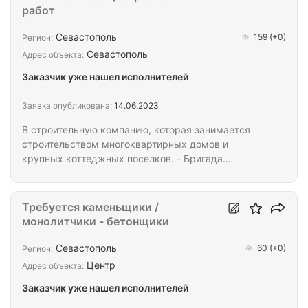
внешняя, остекление
работ
Севастополь
159
(+0)
Регион:
Севастополь
Адрес объекта:
Заказчик уже нашел исполнителей
Заявка опубликована:
14.06.2023
В строительную компанию, которая занимается
строительством многоквартирных домов и
крупных коттеджных поселков. - Бригада
кровельщиков (в основном наплавляемая) -
Бригада отделочников - Бригада фасадчиков -
Бригада по благоустройству - Бригада
Требуется каменьщики /
общестроительных работ - Плитка - Стяжка
монолитчики - бетонщики
(полусухая) Объемы от 1 000 м2 Возможен
вахтовый метод, предоставляем жилье,
Севастополь
60
(+0)
Регион:
предоставляем инструмент. ПРЕДОСТАВЛЯЕМ
Центр
Адрес объекта:
ПАТЕНТ ПО СЕВАСТОПОЛЮ.
Заказчик уже нашел исполнителей