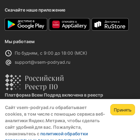
Скачайте наше приложение
Мы работаем
По будням, с 9:00 до 18:00 (МСК)
support@vsem-podryad.ru
Платформа Всем Подряд включена в реестр
отечественного ПО
Сайт vsem-podryad.ru обрабатывает
Реестровая запись №32021 от 06.02.2026
Принять
cookies, в том числе с помощью сервиса веб-
аналитики Яндекс.Метрика, чтобы сделать
сайт удобней для вас. Пожалуйста,
Политика конфиденциальности
ознакомьтесь с
политикой обработки
Оферта