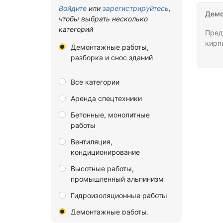
Владимирская область
Войдите
или
зарегистрируйтесь
,
рабо
Демо
чтобы выбрать несколько
Волгоградская область
категорий
Пред
Вологодская область
кирп
Демонтажные работы,
Воронежская область
разборка и снос зданий
Донецкая Народная
Все категории
Республика
Аренда спецтехники
Еврейская автономная
область
Бетонные, монолитные
работы
Забайкальский край
Вентиляция,
Запорожская область
кондиционирование
Ивановская область
Высотные работы,
Иркутская область
промышленный альпинизм
Калининградская область
Гидроизоляционные работы
Калужская область
Демонтажные работы,
разборка и снос зданий