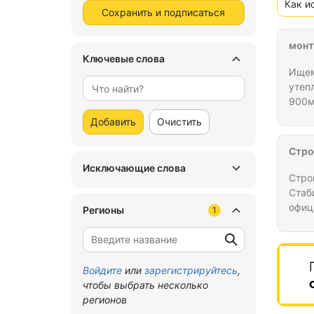
Как и
Сохранить и подписаться
монт
Ключевые слова
Ищем
утеп
900м
Прож
Добавить
Очистить
пред
Стро
Исключающие слова
Стро
Стаб
офиц
Регионы
1
Войдите
или
зарегистрируйтесь
,
чтобы выбрать несколько
регионов