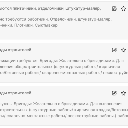
уются плиточники, отделочники, штукатур-маляр,
но требуются работники. Отделочники, штукатур-маляр,
очники. Плотники. Сыктывкар
ады строителей
требуются: Бригады: Желательно с бригадирами. Для
лнения общестроительных (штукатурные работы/ кирпичная
ка/бетонные работы/ сварочно-монтажные работы/ пескоструй
ты.) работы в Ухте посёлок Ярега. Варианты оплаты: Сдельно-
ворная цена по видам работ. Человеко-часы за тработанное
я+кту за выполненные работы.
ады строителей
нужны Бригады: Желательно с бригадирами. Для выполнения
строительных (штукатурные работы/ кирпичная кладка/бетонн
ты/ сварочно-монтажные работы/ пескоструйные работы.) рабо
 посёлок Ярега. Варианты оплаты: Сдельно-договорная цена по
м работ. Человеко-часы за тработанное время+кту за выполнен