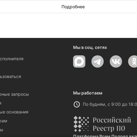
 Сыктывкаре, заполните, пожалуйста,
заявку на демонтажные 
Подробнее
Мы в соц. сетях
исполнителя
ы
ьзоваться
Мы работаем
рные запросы
и
По будням, с 9:00 до 18:
ые основания
рам
ты
Платформа Всем Подряд вклю