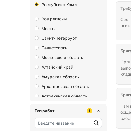
Республика Коми
Треб
Все регионы
Сроч
плит
Москва
Санкт-Петербург
Севастополь
Бриг
Московская область
Организации 
Алтайский край
выпо
клад
Амурская область
рабо
Архангельская область
дого
врем
Бриг
Астраханская область
Байконур
Нам 
Тип работ
1
обще
Белгородская область
рабо
Ухте
Брянская область
вида