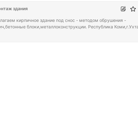
ты.
нтаж здания
лагаем кирпичное здание под снос - методом обрушения -
ич,бетонные блоки,металлоконструкции. Республика Коми,г.Ухта