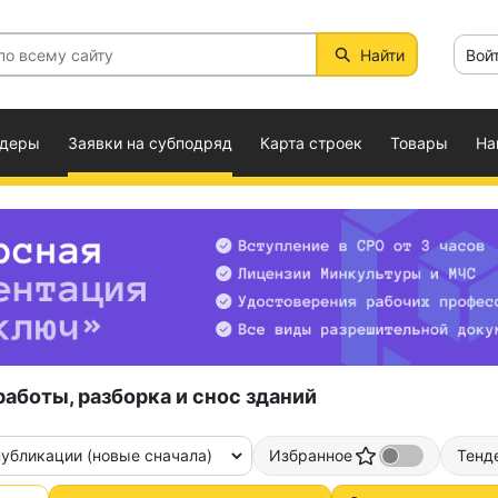
Найти
Вой
ндеры
Заявки на субподряд
Карта строек
Товары
На
боты, разборка и снос зданий
публикации (новые сначала)
Избранное
Тенд