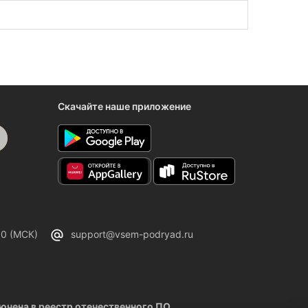
работы
.
Скачайте наше приложение
00 (МСК)
support@vsem-podryad.ru
чена в реестр отечественного ПО