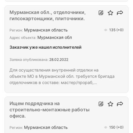
Также требуется проведение ремонта целиком
подъездов на других домах. Стоимость указана
Мурманская обл., отделочники,
без учета материалов, только за работу
гипсокартонщики, плиточники.
Мурманская область
135
(+0)
Регион:
Мурманская обл
Адрес объекта:
Заказчик уже нашел исполнителей
Заявка опубликована:
28.02.2022
Для осуществления внутренней отделки на
объекте МО в Мурманской обл. требуется бригада
отделочников в составе: мастер/прораб,
гипсокартонщики, плиточники, подсобники. Роботы
на 3+ месяца, необходимо ООО или ИП на УСН.
Питание 3-х разовое, проживание в болках,
Ищем подрядчика на
спецодежда и проезд предоставляются с вас
строительно-монтажные работы
только работа. Подробности по телефону.
офиса.
Мурманская область
150
(+0)
Регион: