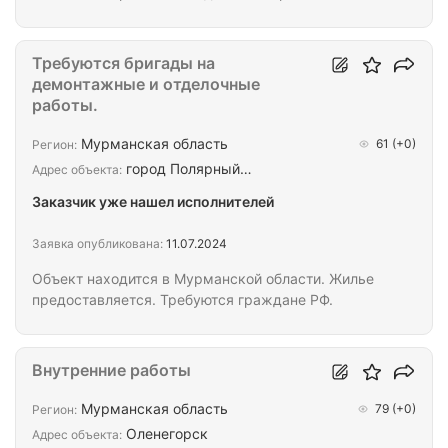
Объекты по г, Мурманск и Мурманской области.
Основное требование это опыт работы с крупными
федеральными сетями "Магнит" "Пятёрочка"
Требуются бригады на
"Лента" и др. Всех заинтересованных прошу
демонтажные и отделочные
звонить по номеру - Морозов Николай Так-же
работы.
можете писать WhatsApp или Телеграмм
@moorozov
Мурманская область
61
(+0)
Регион:
город Полярный…
Адрес объекта:
Заказчик уже нашел исполнителей
Заявка опубликована:
11.07.2024
Объект находится в Мурманской области. Жилье
предоставляется. Требуются граждане РФ.
Внутренние работы
Мурманская область
79
(+0)
Регион:
Оленегорск
Адрес объекта: