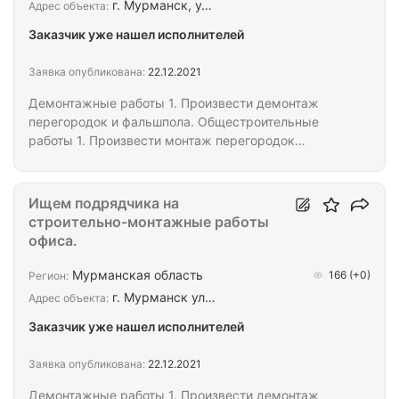
г. Мурманск, у…
Адрес объекта:
Заказчик уже нашел исполнителей
Заявка опубликована:
22.12.2021
Демонтажные работы 1. Произвести демонтаж
перегородок и фальшпола. Общестроительные
работы 1. Произвести монтаж перегородок
согласно приложению 4 (план монтажа
перегородок). Перегородки выполнить от
перекрытия до перекрытия из ГКЛ в 2 слоя с двух
Ищем подрядчика на
сторон от металлического каркаса, с оклейкой
строительно-монтажные работы
гладкими обоями под покраску. 2. Произвести
офиса.
монтаж бренд вола на ресепшене . 3. Произвести
монтаж напольной плитки в местах демонтажа
Мурманская область
166
(+0)
Регион:
фальшпола и перегородок; 4. Произвести монтаж
г. Мурманск ул…
Адрес объекта:
потолочной плитки в местах…
Заказчик уже нашел исполнителей
Заявка опубликована:
22.12.2021
Демонтажные работы 1. Произвести демонтаж