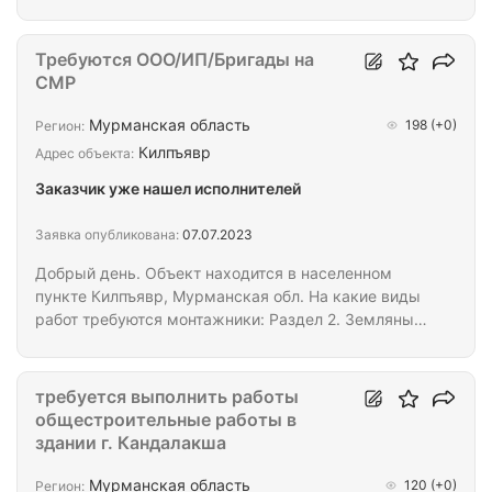
Размер зерна до 1,8 мм
Требуются ООО/ИП/Бригады на
СМР
Мурманская область
198
(+0)
Регион:
Килпъявр
Адрес объекта:
Заказчик уже нашел исполнителей
Заявка опубликована:
07.07.2023
Добрый день. Объект находится в населенном
пункте Килпъявр, Мурманская обл. На какие виды
работ требуются монтажники: Раздел 2. Земляные
работы, фундамент Раздел 3. Конструкции здания
Раздел 4. Крыша (кровля) Раздел 5. Ограждающие
конструкции Раздел 6. Проёмы, двери, окна и т.п.
требуется выполнить работы
Раздел 7. Внутренние отделочные работы Раздел 8.
общестроительные работы в
Электромонтажные работы Раздел 9.
здании г. Кандалакша
Водоснабжение и канализация Раздел 10.
Отопление Раздел 11. Вентиляция Раздел 12.
Мурманская область
120
(+0)
Регион: