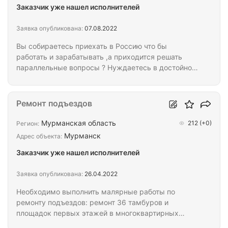
Заказчик уже нашел исполнителей
Заявка опубликована:
07.08.2022
Вы собираетесь приехать в Россию что бы
работать и зарабатывать ,а приходится решать
параллельные вопросы ? Нуждаетесь в достойной
оплате труда ? Устали от мошенников и «мутных»
схем ? Испытываете сложности с поиском
качественной работы и справедливого
Ремонт подъездов
работодателя ? Мы именно та компания которую
вы искали . Строительная компания ООО
Мурманская область
212
(+0)
Регион:
ЦЕНТРСТОЙ приглашает на работу. Мы прямые
Мурманск
Адрес объекта:
работодатели. Принимаем даже без опыта работы.
Заказчик уже нашел исполнителей
Бесплатное обучение. Приветствуются граждане
стран СНГ. Требования…
Заявка опубликована:
26.04.2022
Необходимо выполнить малярные работы по
ремонту подъездов: ремонт 36 тамбуров и
площадок первых этажей в многоквартирных
домах. Все подъезды рядом в соседних домах.