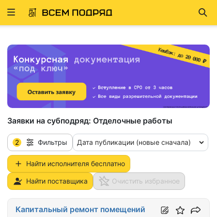
Развернуть
Най
ню
Заявки на субподряд:
Отделочные работы
2
Дата публикации (новые сначала)
Фильтры
Найти исполнителя бесплатно
Найти поставщика
Очистить избранное
Капитальный ремонт помещений