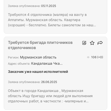
Заявка опубликована:
05.11.2025
Требуются 4 отделочника (маляра) на вахту в
Аппатиты. Мурманская область. Квартира
(хорошая) - бесплатно. Билеты самолетом за наш
счет. Расценки: Стеклохолст - 350р м2 Шпаклевка
2 слоя - 500р м2 Покраска - 350р м2 Работы на
месяц-полтора.
Требуется бригада плиточников
отделочников
Мурманская область
106
(+0)
Регион:
Кандалакша Чка…
Адрес объекта:
Заказчик уже нашел исполнителей
Заявка опубликована:
26.06.2025
Объект в городе Кандалакша , Мурманская
область Ищу бригаду или людей для выполнения
отделочных работ, в частности : -малярные и
штукатурные работы; - укладка плитки (пол,