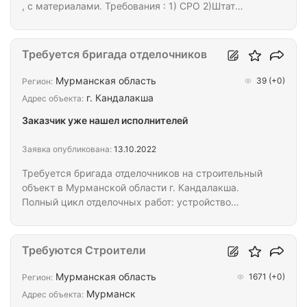
, с материалами. Требования : 1) СРО 2)Штат
Людей -20 3) Инженерный состав -4 4) Лецензия
на пожарку 5) Своя техника 6) НДС Как
происходит отбор если вы обладаете все ми
Требуется бригада отделочников
требованиями Вам высылаем проекты объемы .
Вы присылаете сметные расчеты , и карточку
Мурманская область
39
(+0)
Регион:
подрядчика . И Мы рассматриваем. Ответ через 3
г. Кандалакша
Адрес объекта:
дня после подачи заявки . Если хотите погонять
Заказчик уже нашел исполнителей
воздух то не сюда . Не тратьте наше время . Я…
Заявка опубликована:
13.10.2022
Требуется бригада отделочников на строительный
объект в Мурманской области г. Кандалакша.
Полный цикл отделочных работ: устройство
потолков , отделка стен, облицовка стен панелями
"Акустов", укладки плитки на пол, сроки до 10
ноября. Расценки по безналу на упрощенку. Все
Требуются Строители
детали по телефону или по электронной почте.
Размещение в общежитии в г. Кандалакша.
Мурманская область
1671
(+0)
Регион:
Мурманск
Адрес объекта: