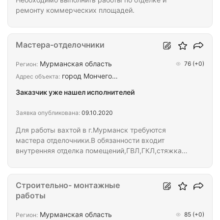
ремонту коммерческих площадей.
Мастера-отделочники
Мурманская область
76
(+0)
Регион:
город Мончего…
Адрес объекта:
Заказчик уже нашел исполнителей
Заявка опубликована:
09.10.2020
Для работы вахтой в г.Мурманск требуются
мастера отделочники.В обязанности входит
внутренняя отделка помещений,ГВЛ,ГКЛ,стяжка
пола,декорат.панели ,работы по ремонту
крыльца,плиточные работы,малярные
работы,потолок грильято
Строительно- монтажные
работы
Мурманская область
85
(+0)
Регион: