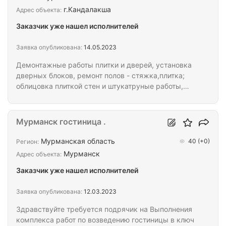
Кондиционирование Раздел 13. Автоматическая
г.Кандалакша
Адрес объекта:
пожарная…
Заказчик уже нашел исполнителей
Заявка опубликована:
14.05.2023
Демонтажные работы плитки и дверей, установка
дверных блоков, ремонт полов - стяжка,плитка;
облицовка плиткой стен и штукатруные работы,
окраска поотолка, электромонтажные работы
(замена выключателей , светильников розеток), .
Срок 20 календарных дней. Материал наш,
Мурманск гостиница .
Вопросы по оплате -после встречи с
непосредственным исполнителем. Аванс
Мурманская область
40
(+0)
Регион:
предусмотрен. Площадь помещения - 20 м кв.
Мурманск
Адрес объекта:
Заказчик уже нашел исполнителей
Заявка опубликована:
12.03.2023
Здравствуйте требуется подрячик на Выполнения
комплекса работ по возведению гостиницы в ключ