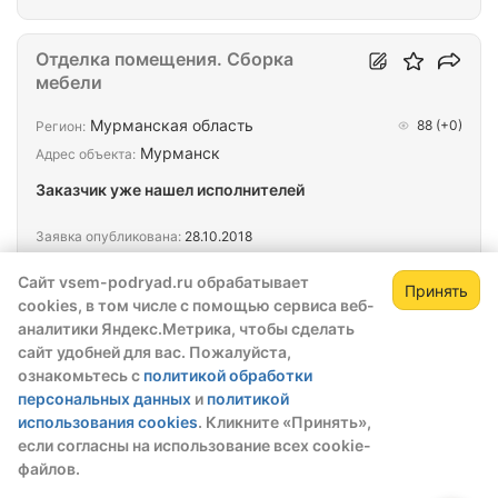
,отделка..перевозка людей проживание за счет
компании.своевременная оплата.если вас
заинтересовало - оставьте контактный номер с
Отделка помещения. Сборка
вами свяжутся.
мебели
Мурманская область
88
(+0)
Регион:
Мурманск
Адрес объекта:
Заказчик уже нашел исполнителей
Заявка опубликована:
28.10.2018
60 кв. м. покраска. частичная сборка мебели.
Сайт vsem-podryad.ru обрабатывает
Принять
укладка ламината. остальное при разговоре.
cookies, в том числе с помощью сервиса веб-
стоимость 70-100 тыс. руб.
аналитики Яндекс.Метрика, чтобы сделать
сайт удобней для вас. Пожалуйста,
ознакомьтесь с
политикой обработки
персональных данных
и
политикой
Штукатурные работы
использования cookies
. Кликните «Принять»,
Мурманская область
76
(+0)
если согласны на использование всех cookie-
Регион:
файлов.
Мурманск
Адрес объекта: