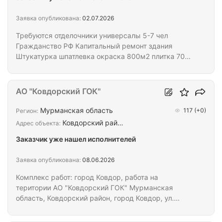
Заявка опубликована:
02.07.2026
Требуются отделочники универсалы 5-7 чел
Гражданство РФ Капитальный ремонт здания
Штукатурка шпатлевка окраска 800м2 плитка 700
м2 отолок Амстронг Оплата от 2 млн Проживание
квартиры С работы на работу возит транспорт
Обеспечиваем спецодеждой и инструментом
АО "Ковдорский ГОК"
Мурманская область
117
(+0)
Регион:
Ковдорский рай…
Адрес объекта:
Заказчик уже нашел исполнителей
Заявка опубликована:
08.06.2026
Комплекс работ: город Ковдор, работа на
територии АО "Ковдорский ГОК" Мурманская
область, Ковдорский район, город Ковдор, ул.
Сухачева, д. 5 , Мурманская область. Ищем
бригаду,подрядчика на комплекс работ. Место