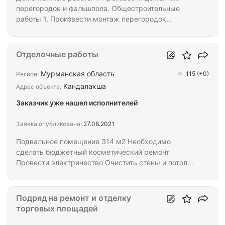
перегородок и фальшпола. Общестроительные
работы 1. Произвести монтаж перегородок
согласно приложению 4 (план монтажа
перегородок). Перегородки выполнить от
перекрытия до перекрытия из ГКЛ в 2 слоя с двух
Отделочные работы
сторон от металлического каркаса, с оклейкой
гладкими обоями под покраску. 2. Произвести
Мурманская область
115
(+0)
Регион:
монтаж бренд вола на ресепшене . 3. Произвести
Кандалакша
Адрес объекта:
монтаж напольной плитки в местах демонтажа
Заказчик уже нашел исполнителей
фальшпола и перегородок; 4. Произвести монтаж
потолочной плитки в…
Заявка опубликована:
27.08.2021
Подвальное помещение 314 м2 Необходимо
сделать бюджетный косметический ремонт
Провести электричество Очистить стены и потолок
Частино заштукатурить Покрасить потолок и стены
Подряд на ремонт и отделку
торговых площадей