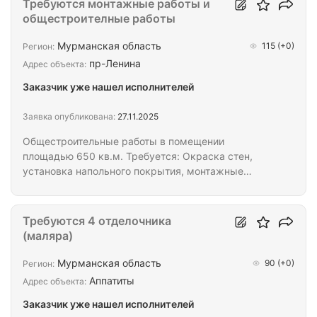
Требуются монтажные работы и
11:00 до 21:00 по мск.
общестроителные работы
Мурманская область
115
(+0)
Регион:
пр-Ленина
Адрес объекта:
Заказчик уже нашел исполнителей
Заявка опубликована:
27.11.2025
Общестроительные работы в помещении
площадью 650 кв.м. Требуется: Окраска стен,
установка напольного покрытия, монтажные
работы с использованием гипсокартона, установка
дверей и тд.
Требуются 4 отделочника
(маляра)
Мурманская область
90
(+0)
Регион:
Аппатиты
Адрес объекта:
Заказчик уже нашел исполнителей