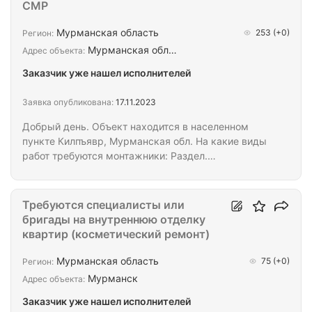
СМР
Мурманская область
253
(+0)
Регион:
Мурманская обл…
Адрес объекта:
Заказчик уже нашел исполнителей
Заявка опубликована:
17.11.2023
Добрый день. Объект находится в населенном
пункте Килпъявр, Мурманская обл. На какие виды
работ требуются монтажники: Раздел.
Электромонтажные работы Раздел.
Водоснабжение и канализация Раздел. Отопление
Раздел. Вентиляция Раздел. Кондиционирование
Требуются специалисты или
Раздел. Автоматическая пожарная сигнализация
бригады на внутреннюю отделку
Раздел. Видеонаблюдение Раздел. Прочие
квартир (косметический ремонт)
слаботочные системы Пишите/звоните все детали
обсудим....
Мурманская область
75
(+0)
Регион:
Мурманск
Адрес объекта:
Заказчик уже нашел исполнителей