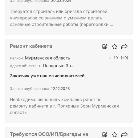
Заявка опубликована:
20.02.2024
Требуется строитель или бригада строителей
универсалов со знанием с умением делать
основные строительные работы (перегородки,
плитку, отделочные работы) Работать нужно при
необходимости ночью, наш профиль это ремонт и
отделочные работы в магазинах и бутиках и в
Ремонт кабинета
Торговых Центрах. Заработная плата 100 000р в
месяц (не имеет значение есть работа или
Мурманская область
101
(+0)
Регион:
объекты) зп не меняется. Сначала пишите на
г. Полярные Зо…
Адрес объекта:
Ватсап . Если у вас есть небольшая бригада, тоже
Заказчик уже нашел исполнителей
готовы рассмотреть оклад. Проживание в съемной
квартире в…
Заявка опубликована:
12.12.2023
Необходимо выполнить комплекс работ по
ремонту кабинета в г. Полярные Зори Мурманская
область
Требуются ООО/ИП/Бригады на