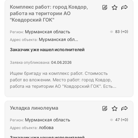
работ: город Ковдор, работа на територии АО
Комплекс работ: город Ковдор,
"Ковдорский ГОК". Есть возможность проживания
работа на територии АО
в корпоративной квартире в городе Ковдор. Прошу
"Ковдорский ГОК"
посмотреть кто готов работать файл - расценки.
Мурманская область
83
(+0)
Регион:
Мурманская обл…
Адрес объекта:
Заказчик уже нашел исполнителей
Заявка опубликована:
04.06.2026
Ищем бригаду на комплекс работ. Стоимость
работ во вложении. Место работ: город Ковдор,
работа на територии АО "Ковдорский ГОК". Есть
возможность проживания в корпоративной
квартире в городе Ковдор. Стоимость аренды
вычетается при расчете. К работам можно
Укладка линолеума
приступать с 08.06.2026г.
Мурманская область
47
(+0)
Регион:
лобова
Адрес объекта:
Заказчик уже нашел исполнителей