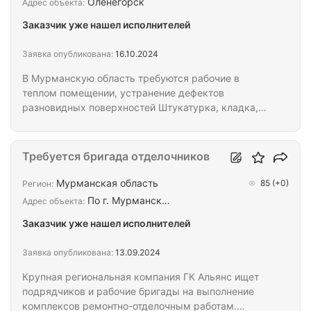
Оленегорск
Адрес объекта:
Заказчик уже нашел исполнителей
Заявка опубликована:
16.10.2024
В Мурманскую область требуются рабочие в
теплом помещении, устранение дефектов
разновидных поверхностей Штукатурка, кладка,
покраска, бетонные работы, кладка и т.д мелкие
устранения дефектов. Нужна бригада 10-15
человек предоставляем -Проживание -Спец
Требуется бригада отделочников
одежду -Трансфер от места проживание до
работы и обратно. -Компенсация 100% проезда по
Мурманская область
85
(+0)
Регион:
приезду. Оплата: Рабочий 4500 смена Бригадир
По г. Мурманск…
Адрес объекта:
6000 р Работы на долгий срок.
Заказчик уже нашел исполнителей
Заявка опубликована:
13.09.2024
Крупная региональная компания ГК Альянс ищет
подрядчиков и рабочие бригады на выполнение
комплексов ремонтно-отделочным работам.