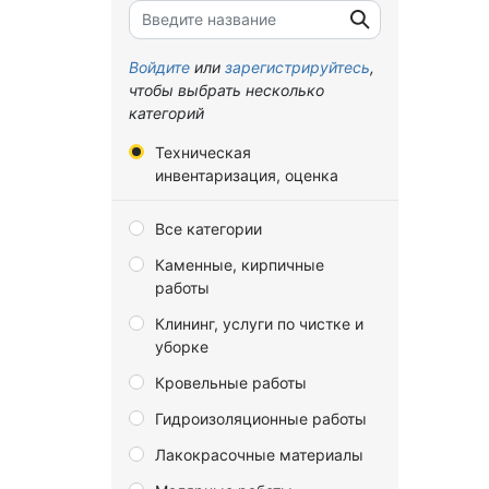
Брянская область
Владимирская область
Войдите
или
зарегистрируйтесь
,
чтобы выбрать несколько
Волгоградская область
категорий
Вологодская область
Техническая
Воронежская область
инвентаризация, оценка
Донецкая Народная
Все категории
Республика
Каменные, кирпичные
Еврейская автономная
работы
область
Клининг, услуги по чистке и
Забайкальский край
уборке
Запорожская область
Кровельные работы
Ивановская область
Гидроизоляционные работы
Иркутская область
Лакокрасочные материалы
Калининградская область