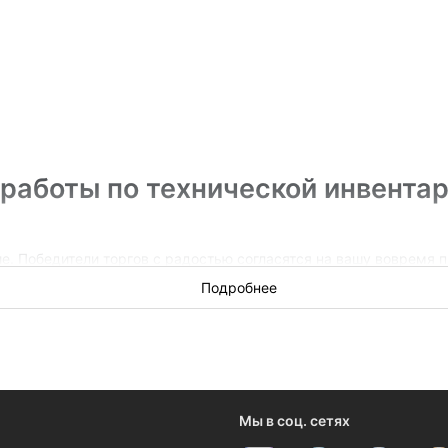
 работы по технической инвента
е. Победители торгов с радостью согласятся на вашу вовремя
им передать работы на субподряд.
Подробнее
млению, технической инвентаризации, оценке и кадастру
. Это з
деров на работы по оформлению, технической инвентаризации, о
Мы в соц. сетях