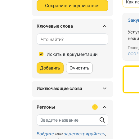
Как и
Сохранить и подписаться
Заку
Ключевые слова
Услу
нежи
Генпо
Искать в документации
ООО "
Добавить
Очистить
Исключающие слова
Регионы
1
Войдите
или
зарегистрируйтесь
,