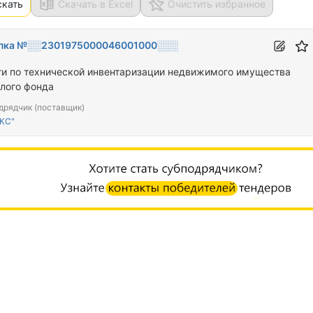
скать
Скачать в Excel
Очистить избранное
пка №░░2301975000046001000░░░
ги по технической инвентаризации недвижимого имущества
лого фонда
дрядчик (поставщик)
КС"