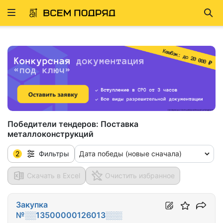
Развернуть
Най
ню
Победители тендеров:
Поставка
металлоконструкций
2
Дата победы (новые сначала)
Фильтры
Скачать в Excel
Очистить избранное
Закупка
№░░13500000126013░░░