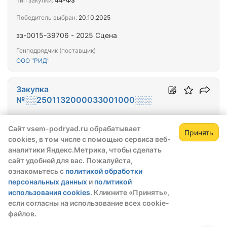
Тип закупки:
44-ФЗ
Победитель выбран:
20.10.2025
зз-0015-39706 - 2025 Сцена
Генподрядчик (поставщик)
ООО "РИД"
Закупка
№░░2501132000033001000░░░
Окончательная цена
Сайт vsem-podryad.ru обрабатывает
163 000,00 ₽
Принять
cookies, в том числе с помощью сервиса веб-
Тип закупки:
44-ФЗ
Зарегистрируйтесь,
Зак
аналитики Яндекс.Метрика, чтобы сделать
чтобы открыть сведения о закупке
Победитель выбран:
26.09.2025
сайт удобней для вас. Пожалуйста,
ознакомьтесь с
политикой обработки
скрытые данные станут доступны после
Поставка изделий медицинского назначения в
персональных данных
и
политикой
регистрации или входа в профиль
рамках реализации региональных проектов
использования cookies
. Кликните «Принять»,
модернизации первичного звена здравоохранения
Зарегистрироваться
Войти
если согласны на использование всех cookie-
(строительство поликлиники в г. Сарапул
файлов.
Генподрядчик (поставщик)
Удмуртской Республики. БУЗ УР "Сарапульская ГБ
ГУП УР "ФАРМАЦИЯ"