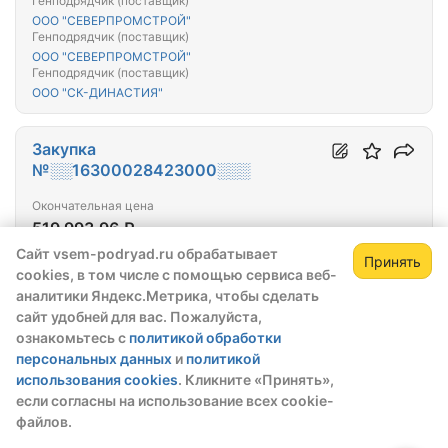
Генподрядчик (поставщик)
ООО "СЕВЕРПРОМСТРОЙ"
Генподрядчик (поставщик)
ООО "СЕВЕРПРОМСТРОЙ"
Генподрядчик (поставщик)
ООО "СК-ДИНАСТИЯ"
Закупка
№░░16300028423000░░░
Окончательная цена
519 993,96 ₽
Сайт vsem-podryad.ru обрабатывает
Тип закупки:
44-ФЗ
Принять
cookies, в том числе с помощью сервиса веб-
Зарегистрируйтесь,
Победитель выбран:
30.06.2023
Зак
аналитики Яндекс.Метрика, чтобы сделать
чтобы открыть сведения о закупке
сайт удобней для вас. Пожалуйста,
Работы бетонные и железобетонные
ознакомьтесь с
политикой обработки
скрытые данные станут доступны после
Генподрядчик (поставщик)
персональных данных
и
политикой
регистрации или входа в профиль
ИП Абдурахимов Фарход Газибекович
использования cookies
. Кликните «Принять»,
Зарегистрироваться
Войти
если согласны на использование всех cookie-
файлов.
Закупка