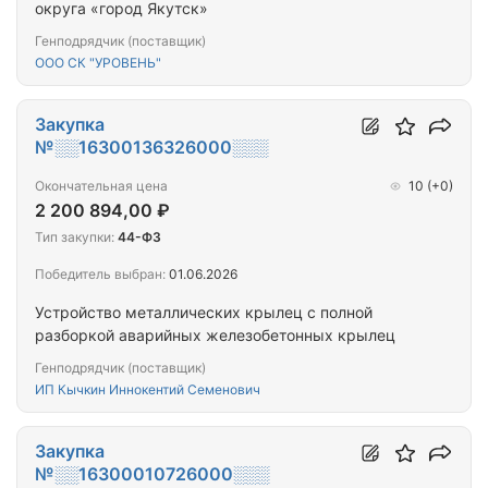
округа «город Якутск»
Генподрядчик (поставщик)
ООО СК "УРОВЕНЬ"
Закупка
№░░16300136326000░░░
Окончательная цена
10
(+0)
2 200 894,00 ₽
Тип закупки:
44-ФЗ
Победитель выбран:
01.06.2026
Устройство металлических крылец с полной
разборкой аварийных железобетонных крылец
Генподрядчик (поставщик)
ИП Кычкин Иннокентий Семенович
Закупка
№░░16300010726000░░░