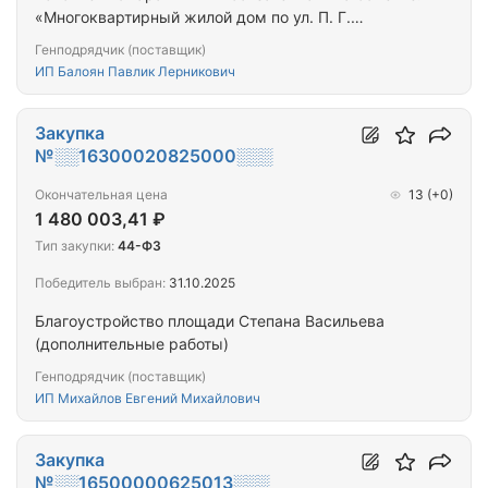
«Многоквартирный жилой дом по ул. П. Г.
Корякина, 4 в п. Белая Гора Абыйского улуса
Генподрядчик (поставщик)
РС(Я)»
ИП Балоян Павлик Лерникович
Закупка
№░░16300020825000░░░
Окончательная цена
13
(+0)
1 480 003,41 ₽
Тип закупки:
44-ФЗ
Победитель выбран:
31.10.2025
Благоустройство площади Степана Васильева
(дополнительные работы)
Генподрядчик (поставщик)
ИП Михайлов Евгений Михайлович
Закупка
№░░16500000625013░░░