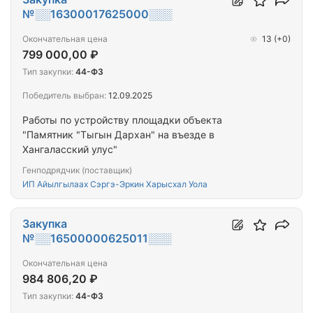
№░░16300017625000░░░
Окончательная цена
13
(+0)
799 000,00 ₽
Тип закупки:
44-ФЗ
Победитель выбран:
12.09.2025
Работы по устройству площадки объекта
"Памятник "Тыгын Дархан" на въезде в
Хангаласский улус"
Генподрядчик (поставщик)
ИП Айылгылаах Сэргэ-Эркин Харысхал Уола
Закупка
№░░16500000625011░░░
Окончательная цена
984 806,20 ₽
Тип закупки:
44-ФЗ