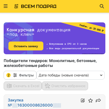
Развернуть
Най
ню
Победители тендеров:
Монолитные, бетонные,
железобетонные работы
2
Дата победы (новые сначала)
Фильтры
Скачать в Excel
Очистить избранное
Закупка
№░░16300008626000░░░