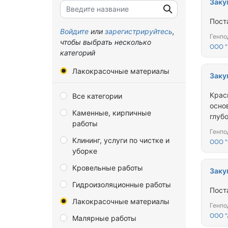
Заку
Брянская область
Пост
Владимирская область
Войдите
или
зарегистрируйтесь
,
Генпо
чтобы выбрать несколько
Волгоградская область
ООО 
категорий
Вологодская область
Лакокрасочные материалы
Заку
Воронежская область
Крас
Все категории
Донецкая Народная
осно
Республика
Каменные, кирпичные
глуб
работы
Еврейская автономная
Мате
Генпо
область
Клининг, услуги по чистке и
ООО "
уборке
Забайкальский край
Кровельные работы
Запорожская область
Заку
Гидроизоляционные работы
Ивановская область
Пост
Лакокрасочные материалы
Иркутская область
Генпо
ООО 
Малярные работы
Калининградская область