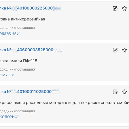
пка №░░40100000225000░░░
товка антикоррозийная
дрядчик (поставщик)
"МЕГАСНАБ"
пка №░░40600003525000░░░
авка эмали ПФ-115
дрядчик (поставщик)
СМУ-18"
пка №░░40100011025000░░░
красочные и расходные материалы для покраски спецавтомоб
дрядчик (поставщик)
"КОЛОРИС"