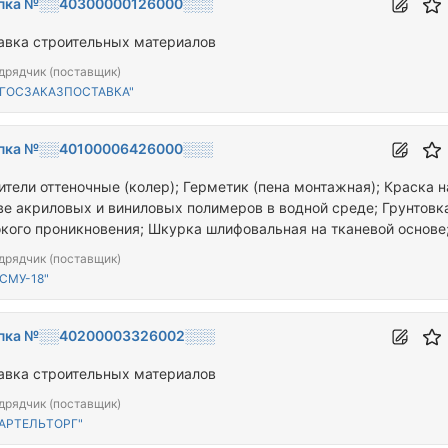
пка №░░40300000126000░░░
авка строительных материалов
дрядчик (поставщик)
"ГОСЗАКАЗПОСТАВКА"
пка №░░40100006426000░░░
ители оттеночные (колер); Герметик (пена монтажная); Краска н
ве акриловых и виниловых полимеров в водной среде; Грунтовк
окого проникновения; Шкурка шлифовальная на тканевой основе
риалы для красочных валиков в рамках капитального ремонта
дрядчик (поставщик)
СМУ-18"
пка №░░40200003326002░░░
авка строительных материалов
дрядчик (поставщик)
"АРТЕЛЬТОРГ"