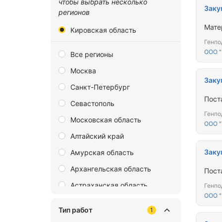
чтобы выбрать несколько
Заку
регионов
Мате
Кировская область
Генпо
ООО 
Все регионы
Москва
Заку
Санкт-Петербург
Пост
Севастополь
Генпо
Московская область
ООО "
Алтайский край
Заку
Амурская область
Архангельская область
Пост
Астраханская область
Генпо
ООО 
Байконур
Тип работ
1
Белгородская область