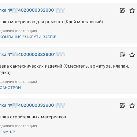
пка №░░40200003326001░░░
авка материалов для ремонта (Клей монтажный)
дрядчик (поставщик)
"КОМПАНИЯ "ЗАКРУТИ-ЗАБЕЙ"
пка №░░40200003326001░░░
авка сантехнических изделий (Смеситель, арматура, клапан,
одка)
дрядчик (поставщик)
"САНСТРОЙ"
пка №░░40200003326001░░░
авка строительных материалов
дрядчик (поставщик)
СМУ-18"