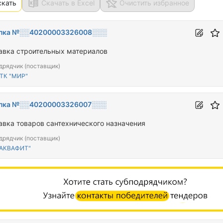
скать
Скачать в Excel
Очистить избранное
пка №░░40200003326008░░░
авка строительных материалов
дрядчик (поставщик)
ТК "МИР"
пка №░░40200003326007░░░
авка товаров сантехнического назначения
дрядчик (поставщик)
"АКВАФИТ"