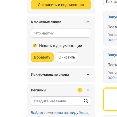
Как и
Сохранить и подписаться
Заку
Ключевые слова
Пост
Генпо
ООО "
Искать в документации
Заку
Добавить
Очистить
Пост
Генпо
Исключающие слова
ООО 
Регионы
1
Войдите
или
зарегистрируйтесь
,