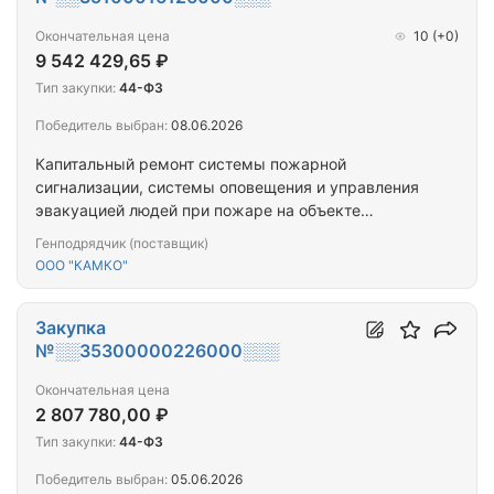
Окончательная цена
10
(+0)
9 542 429,65 ₽
Тип закупки:
44-ФЗ
Победитель выбран:
08.06.2026
Капитальный ремонт системы пожарной
сигнализации, системы оповещения и управления
эвакуацией людей при пожаре на объекте
культурного наследия регионального значения
Генподрядчик (поставщик)
"Здание госпиталя Святого Георга", 1894 г.,
ООО "КАМКО"
расположенного по адресу: Калининградская
область, г. Калининград, ул. Мореходная, 3, Литер
В (Учебный корпус №4)
Закупка
№░░35300000226000░░░
Окончательная цена
2 807 780,00 ₽
Тип закупки:
44-ФЗ
Победитель выбран:
05.06.2026