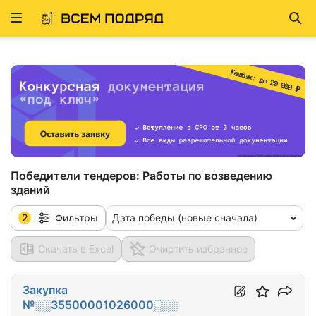
Развернуть
Най
ню
Победители тендеров:
Работы по возведению
зданий
2
Дата победы (новые сначала)
Фильтры
Скачать в Excel
Очистить избранное
Закупка
№░░35500001026000░░░