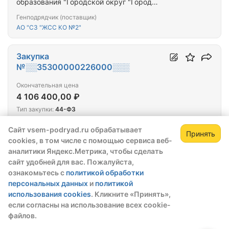
образования "Городской округ "Город
Калининград" для предоставления гражданам,
Генподрядчик (поставщик)
переселяемым из аварийного жилищного фонда
АО "СЗ "ЖСС КО №2"
Закупка
№░░35300000226000░░░
Окончательная цена
4 106 400,00 ₽
Тип закупки:
44-ФЗ
Победитель выбран:
25.05.2026
Сайт vsem-podryad.ru обрабатывает
Принять
cookies, в том числе с помощью сервиса веб-
Приобретение благоустроенного жилого
Зарегистрируйтесь,
Зак
аналитики Яндекс.Метрика, чтобы сделать
помещения в собственность муниципального
чтобы открыть сведения о закупке
сайт удобней для вас. Пожалуйста,
образования "Городской округ "Город
ознакомьтесь с
политикой обработки
скрытые данные станут доступны после
Калининград" для предоставления гражданам,
Генподрядчик (поставщик)
персональных данных
и
политикой
регистрации или входа в профиль
переселяемым из аварийного жилищного фонда
АО "СЗ "ЖСС КО №2"
использования cookies
. Кликните «Принять»,
Зарегистрироваться
Войти
если согласны на использование всех cookie-
файлов.
Закупка