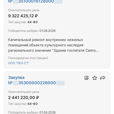
№░░35100016126000░░░
Окончательная цена
9 322 425,12 ₽
Тип закупки:
44-ФЗ
Победитель выбран:
01.06.2026
Капитальный ремонт внутренних нежилых
помещений объекта культурного наследия
регионального значения "Здание госпиталя Святого
Георга", 1894 г., расположенного по адресу:
Генподрядчик (поставщик)
Калининградская область, г. Калининград, ул.
ООО "ЛЕО СТ"
Мореходная, 3 (Учебный корпус №4 1 этаж)
Закупка
№░░35300000226000░░░
Окончательная цена
2 441 220,00 ₽
Тип закупки:
44-ФЗ
Победитель выбран:
01.06.2026