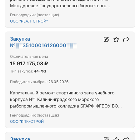
Междуречье Государственного бюджетного
учреждения здравоохранения Калининградской
Генподрядчик (поставщик)
области «Черняховская центральная районная
ООО "РЕАЛ-СТРОЙ"
больница», расположенного по адресу:
Калининградская область, Черняховский район, п.
Междуречье, ул. Каштановая, д. 1Б»
Закупка
№░░35100016126000░░░
Окончательная цена
15 917 175,03 ₽
Тип закупки:
44-ФЗ
Победитель выбран:
26.05.2026
Капитальный ремонт спортивного зала учебного
корпуса №1 Калининградского морского
рыбопромышленного колледжа БГАРФ ФГБОУ ВО
"КГТУ" по адресу: ул. Казанская, 1, лит.А в
Генподрядчик (поставщик)
г.Калининграде
ООО "КПК-СТРОЙ"
Закупка