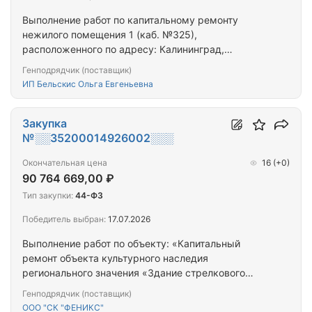
Выполнение работ по капитальному ремонту
нежилого помещения 1 (каб. №325),
расположенного по адресу: Калининград,
Московский проспект, д.95
Генподрядчик (поставщик)
ИП Бельскис Ольга Евгеньевна
Закупка
№░░35200014926002░░░
Окончательная цена
16
(+0)
90 764 669,00 ₽
Тип закупки:
44-ФЗ
Победитель выбран:
17.07.2026
Выполнение работ по объекту: «Капитальный
ремонт объекта культурного наследия
регионального значения «Здание стрелкового
клуба», конец XIX века, расположенного по
Генподрядчик (поставщик)
адресу: Калининградская область, г. Гусев, ул.
ООО "СК "ФЕНИКС"