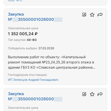
ООО "АТС"
центральная районная больница имени В.М.
Худалова», расположенного по адресу: 238535,
Калининградская область, Зеленоградский район,
Закупка
п. Рыбачий, ул. Первомайская, д. 14»
№░░35500001026000░░░
Окончательная цена
1 352 005,24 ₽
Тип закупки:
44-ФЗ
Победитель выбран:
27.05.2026
Выполнение работ по объекту: «Капитальный
ремонт помещений №23,24,25,26 второго этажа в
здании ГБУЗ КО «Славская центральная районная
больница», расположенном по адресу:
Генподрядчик (поставщик)
Калининградская область, г. Славск, ул.
ИП Зеленцов Андрей Геннадьевич
Советская, д.5, литер А»
Закупка
№░░35500001026000░░░
Окончательная цена