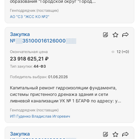
образования "Городской округ "Город
Калининград" для предоставления гражданам,
Генподрядчик (поставщик)
переселяемым из аварийного жилищного фонда
АО "СЗ "ЖСС КО №2"
Закупка
№░░35100016126000░░░
Окончательная цена
12
(+0)
23 918 625,21 ₽
Тип закупки:
44-ФЗ
Победитель выбран:
01.06.2026
Капитальный ремонт гидроизоляции фундамента,
системы пристенного дренажа здания и сети
ливневой канализации УК № 1 БГАРФ по адресу: ул.
Молодежная, д 6 в г.Калининграде
Генподрядчик (поставщик)
ИП Гуденко Владислав Игоревич
Закупка