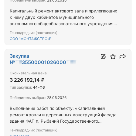
Победитель выбран:
29.05.2026
Капитальный ремонт актового зала и прилегающих
к нему двух кабинетов муниципального
автономного общеобразовательного учреждения
«Лицей № 10» города Советска Калининградской
Генподрядчик (поставщик)
области, являющегося выявленным объектом
ООО "МОНТАЖСТРОЙ"
культурного наследия «Здание общественное»,
начало XX века, Калининградская область, город
Советск, улица Бурова, 4
Закупка
№░░35500001026000░░░
Окончательная цена
3 226 192,14 ₽
Тип закупки:
44-ФЗ
Победитель выбран:
28.05.2026
Выполнение работ по объекту: «Капитальный
ремонт кровли и деревянных конструкций фасада
здания ФАП п. Рыбачий Государственного
бюджетного учреждения здравоохранения
Генподрядчик (поставщик)
Калининградской области «Зеленоградская