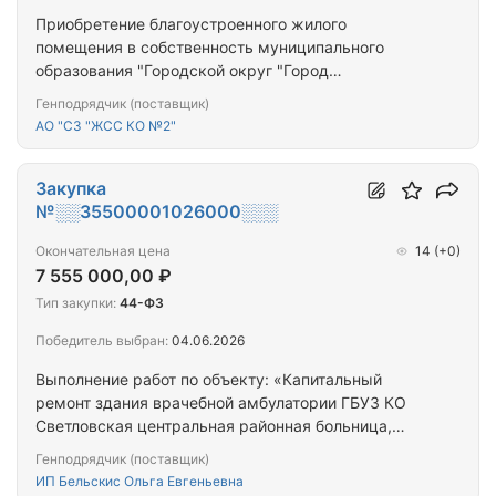
Приобретение благоустроенного жилого
помещения в собственность муниципального
образования "Городской округ "Город
Калининград" для предоставления гражданам,
Генподрядчик (поставщик)
переселяемым из аварийного жилищного фонда
АО "СЗ "ЖСС КО №2"
Закупка
№░░35500001026000░░░
Окончательная цена
14
(+0)
7 555 000,00 ₽
Тип закупки:
44-ФЗ
Победитель выбран:
04.06.2026
Выполнение работ по объекту: «Капитальный
ремонт здания врачебной амбулатории ГБУЗ КО
Светловская центральная районная больница,
расположенная по адресу: Калининградская
Генподрядчик (поставщик)
область, п. Волочаевское, ул. Центральная, д. 31»
ИП Бельскис Ольга Евгеньевна