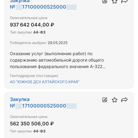
Закупка
№░░17100000525000░░░
Окончательная цена
937 642 044,00 ₽
Тип закупки:
44-ФЗ
Победитель выбран:
29.05.2025
Оказание услуг (выполнение работ) по
содержанию автомобильной дороги общего
пользования федерального значения А-322
Барнаул – Рубцовск – граница с Республикой
Генподрядчик (поставщик)
Казахстан км 12+211 – км 298+164, км 303+440 –
АО "ЮЖНОЕ ДСУ АЛТАЙСКОГО КРАЯ"
км 337+080 и искусственных дорожных
сооружений на ней, Алтайский край.
Закупка
№░░17100000525000░░░
Окончательная цена
562 350 506,00 ₽
Тип закупки:
44-ФЗ