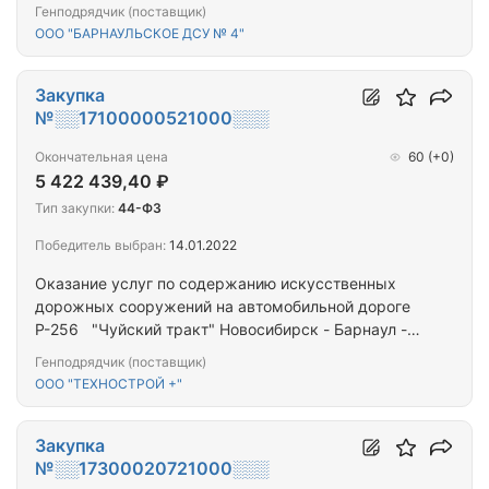
Генподрядчик (поставщик)
ООО "БАРНАУЛЬСКОЕ ДСУ № 4"
Закупка
№░░17100000521000░░░
Окончательная цена
60
(+0)
5 422 439,40 ₽
Тип закупки:
44-ФЗ
Победитель выбран:
14.01.2022
Оказание услуг по содержанию искусственных
дорожных сооружений на автомобильной дороге
Р-256 "Чуйский тракт" Новосибирск - Барнаул -
Горно-Алтайск - граница с Монголией км 150+000
Генподрядчик (поставщик)
- км 158+840, Алтайский край
ООО "ТЕХНОСТРОЙ +"
Закупка
№░░17300020721000░░░