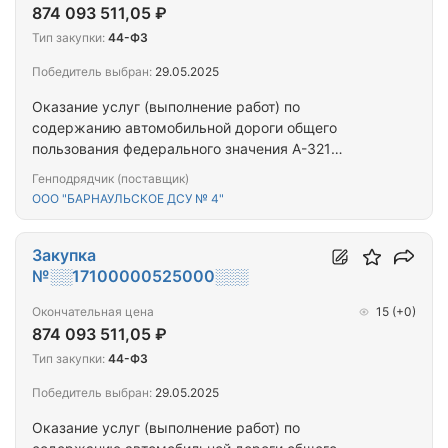
874 093 511,05 ₽
Тип закупки:
44-ФЗ
Победитель выбран:
29.05.2025
Оказание услуг (выполнение работ) по
содержанию автомобильной дороги общего
пользования федерального значения А-321
Барнаул - Павловск - граница с Республикой
Генподрядчик (поставщик)
Казахстан км 13+600 - км 401+911, подъезд к
ООО "БАРНАУЛЬСКОЕ ДСУ № 4"
международному аэропорту г. Барнаула км 0+000
- км 0+650 и искусственных дорожных
сооружений на ней, Алтайский край
Закупка
№░░17100000525000░░░
Окончательная цена
15
(+0)
874 093 511,05 ₽
Тип закупки:
44-ФЗ
Победитель выбран:
29.05.2025
Оказание услуг (выполнение работ) по