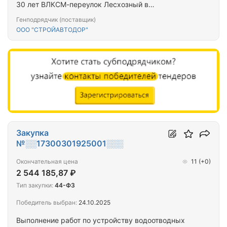
30 лет ВЛКСМ-переулок Лесхозный в
р.п.Тальменка Тальменского района Алтайского
Генподрядчик (поставщик)
края
ООО "СТРОЙАВТОДОР"
Закупка
№░░17300301925001░░░
Окончательная цена
11
(+0)
2 544 185,87 ₽
Тип закупки:
44-ФЗ
Победитель выбран:
24.10.2025
Выполнение работ по устройству водоотводных