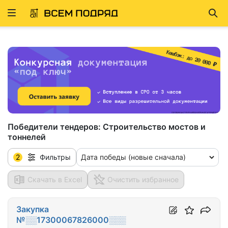
Развернуть
Най
ню
Победители тендеров:
Строительство мостов и
тоннелей
2
Дата победы (новые сначала)
Фильтры
Скачать в Excel
Очистить избранное
Закупка
№░░17300067826000░░░