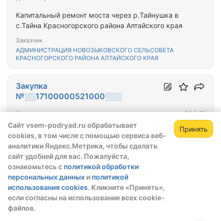
Капитальный ремонт моста через р.Тайнушка в
с.Тайна Красногорского района Алтайского края
Заказчик
АДМИНИСТРАЦИЯ НОВОЗЫКОВСКОГО СЕЛЬСОВЕТА
КРАСНОГОРСКОГО РАЙОНА АЛТАЙСКОГО КРАЯ
Закупка
№░░17100000521000░░░
Окончательная цена
24
(+0)
72 965 981,84 ₽
Сайт vsem-podryad.ru обрабатывает
Принять
cookies, в том числе с помощью сервиса веб-
Тип закупки:
44-ФЗ
Зарегистрируйтесь,
Зак
аналитики Яндекс.Метрика, чтобы сделать
чтобы открыть сведения о закупке
Победитель выбран:
21.05.2021
сайт удобней для вас. Пожалуйста,
ознакомьтесь с
политикой обработки
скрытые данные станут доступны после
Капитальный ремонт моста через реку Большая
персональных данных
и
политикой
регистрации или входа в профиль
Калманка на км 68+748 автомобильной дороги
использования cookies
. Кликните «Принять»,
А-322 Барнаул - Рубцовск - граница с Республикой
Зарегистрироваться
Войти
если согласны на использование всех cookie-
Казахстан, Алтайский край
Генподрядчик (поставщик)
файлов.
ООО "АЛЬЯНС"