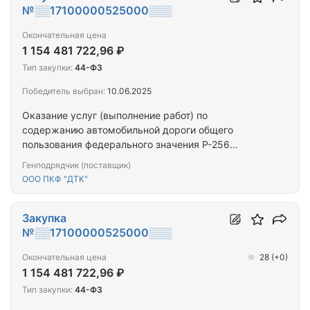
№░░17100000525000░░░
Окончательная цена
1 154 481 722,96 ₽
Тип закупки:
44-ФЗ
Победитель выбран:
10.06.2025
Оказание услуг (выполнение работ) по
содержанию автомобильной дороги общего
пользования федерального значения Р-256
"Чуйский тракт" Новосибирск - Барнаул - Горно-
Генподрядчик (поставщик)
Алтайск - граница с Монголией км 428+190 – км
ООО ПКФ "ДТК"
962+990, подъезд к г. Горно-Алтайску км 0+000 –
км 4+381, подъезд к урочищу р. Урсул км 0+000 –
км 21+500, участок строительства обхода с.
Закупка
Майма км 0+000 – км 2+320 и…
№░░17100000525000░░░
Окончательная цена
28
(+0)
1 154 481 722,96 ₽
Тип закупки:
44-ФЗ