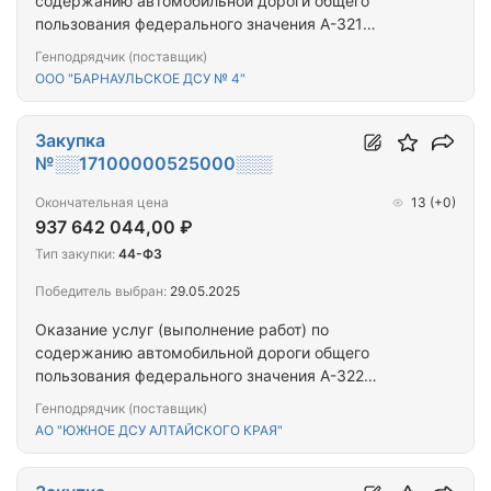
содержанию автомобильной дороги общего
пользования федерального значения А-321
Барнаул - Павловск - граница с Республикой
Генподрядчик (поставщик)
Казахстан км 13+600 - км 401+911, подъезд к
ООО "БАРНАУЛЬСКОЕ ДСУ № 4"
международному аэропорту г. Барнаула км 0+000
- км 0+650 и искусственных дорожных
сооружений на ней, Алтайский край
Закупка
№░░17100000525000░░░
Окончательная цена
13
(+0)
937 642 044,00 ₽
Тип закупки:
44-ФЗ
Победитель выбран:
29.05.2025
Оказание услуг (выполнение работ) по
содержанию автомобильной дороги общего
пользования федерального значения А-322
Барнаул – Рубцовск – граница с Республикой
Генподрядчик (поставщик)
Казахстан км 12+211 – км 298+164, км 303+440 –
АО "ЮЖНОЕ ДСУ АЛТАЙСКОГО КРАЯ"
км 337+080 и искусственных дорожных
сооружений на ней, Алтайский край.