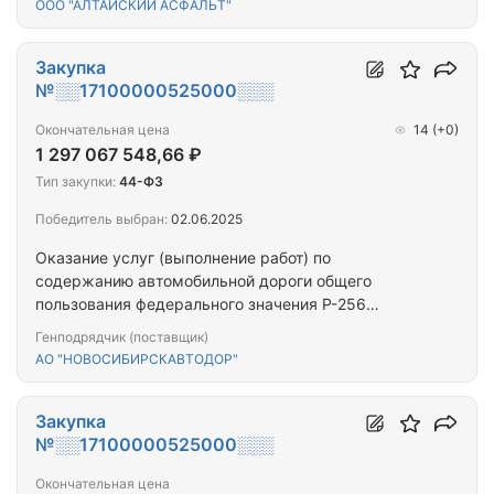
ООО "АЛТАЙСКИЙ АСФАЛЬТ"
Телецкому км 10+505 – км 150+765 и
искусственных дорожных сооружений на ней,
Республика Алтай
Закупка
№░░17100000525000░░░
Окончательная цена
14
(+0)
1 297 067 548,66 ₽
Тип закупки:
44-ФЗ
Победитель выбран:
02.06.2025
Оказание услуг (выполнение работ) по
содержанию автомобильной дороги общего
пользования федерального значения Р-256
"Чуйский тракт" Новосибирск - Барнаул - Горно-
Генподрядчик (поставщик)
Алтайск - граница с Монголией км 135+277 – км
АО "НОВОСИБИРСКАВТОДОР"
344+565, км 353+612 –км 428+190, подъезд к г.
Барнаулу км 0+000 – км 11+804, обход г. Бийска
км 0+000 – км 19+941, объездная дорога км 216 -
Закупка
км 223, Проезжая часть дороги…
№░░17100000525000░░░
Окончательная цена