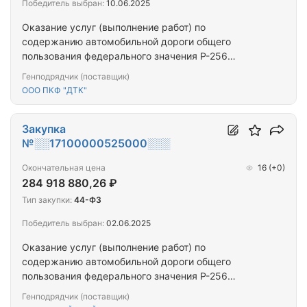
Победитель выбран:
10.06.2025
Оказание услуг (выполнение работ) по
содержанию автомобильной дороги общего
пользования федерального значения Р-256
"Чуйский тракт" Новосибирск - Барнаул - Горно-
Генподрядчик (поставщик)
Алтайск - граница с Монголией км 428+190 – км
ООО ПКФ "ДТК"
962+990, подъезд к г. Горно-Алтайску км 0+000 –
км 4+381, подъезд к урочищу р. Урсул км 0+000 –
км 21+500, участок строительства обхода с.
Закупка
Майма км 0+000 – км 2+320 и…
№░░17100000525000░░░
Окончательная цена
16
(+0)
284 918 880,26 ₽
Тип закупки:
44-ФЗ
Победитель выбран:
02.06.2025
Оказание услуг (выполнение работ) по
содержанию автомобильной дороги общего
пользования федерального значения Р-256
"Чуйский тракт" Новосибирск - Барнаул - Горно-
Генподрядчик (поставщик)
Алтайск - граница с Монголией, подъезд к оз.