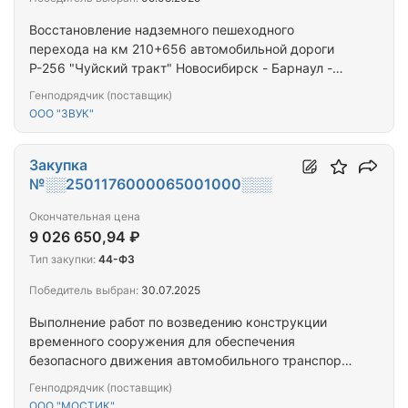
Восстановление надземного пешеходного
перехода на км 210+656 автомобильной дороги
Р-256 "Чуйский тракт" Новосибирск - Барнаул -
Горно-Алтайск - граница с Монголией, Алтайский
Генподрядчик (поставщик)
край
ООО "ЗВУК"
Закупка
№░░2501176000065001000░░░
Окончательная цена
9 026 650,94 ₽
Тип закупки:
44-ФЗ
Победитель выбран:
30.07.2025
Выполнение работ по возведению конструкции
временного сооружения для обеспечения
безопасного движения автомобильного транспорта
и пешеходов
Генподрядчик (поставщик)
ООО "МОСТИК"