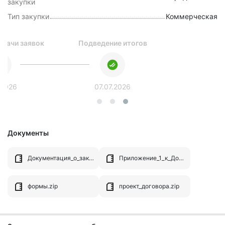
закупки
Тип закупки
Коммерческая
одачи заявок
Подведение итогов
.2026
07.07.2026
Документы
Документация_о_закупке_ЗП_ГПВН_118.docx
Приложение_1_к_Документации.docx
формы.zip
проект_договора.zip