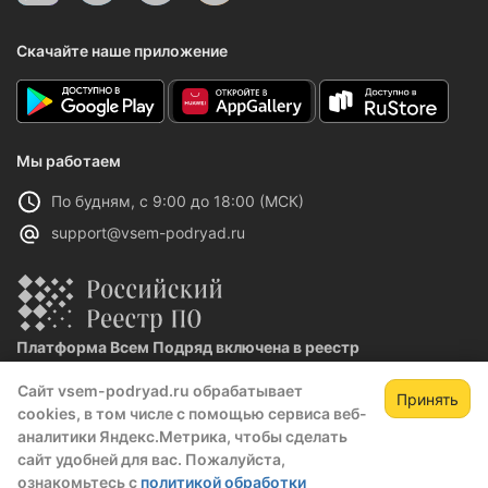
Скачайте наше приложение
Мы работаем
По будням, с 9:00 до 18:00 (МСК)
support@vsem-podryad.ru
Платформа Всем Подряд включена в реестр
отечественного ПО
Сайт vsem-podryad.ru обрабатывает
Реестровая запись №32021 от 06.02.2026
Принять
cookies, в том числе с помощью сервиса веб-
Зарегистрируйтесь,
Зак
аналитики Яндекс.Метрика, чтобы сделать
чтобы открыть сведения о закупке
сайт удобней для вас. Пожалуйста,
Политика конфиденциальности
ознакомьтесь с
политикой обработки
скрытые данные станут доступны после