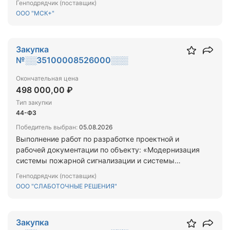
Генподрядчик (поставщик)
Санкт‑Петербург, г. Сестрорецк, Дубковское
ООО "МСК+"
шоссе, д. 5, лит. А, с согласованием в
ресурсоснабжающей организации
Закупка
№░░35100008526000░░░
Окончательная цена
498 000,00 ₽
Тип закупки
44-ФЗ
Победитель выбран:
05.08.2026
Выполнение работ по разработке проектной и
рабочей документации по объекту: «Модернизация
системы пожарной сигнализации и системы
оповещения и управления эвакуацией », не
Генподрядчик (поставщик)
входящих в сметную стоимость капитального
ООО "СЛАБОТОЧНЫЕ РЕШЕНИЯ"
ремонта
Закупка