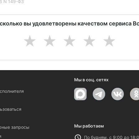
06 N 149-ФЗ
асколько вы удовлетворены качеством сервиса В
1
2
3
4
5
Мы в соц. сетях
исполнителя
ы
ьзоваться
Мы работаем
рные запросы
и
По будням, с 9:00 до 18: