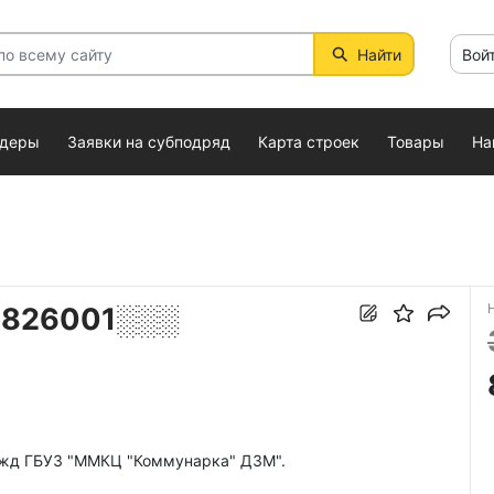
Найти
Вой
ндеры
Заявки на субподряд
Карта строек
Товары
На
7826001░░░
нужд ГБУЗ "ММКЦ "Коммунарка" ДЗМ".