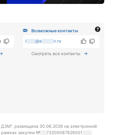
Возможные контакты
i░░░@a░░░░v.ru
Смотреть все контакты
 ДЗМ". размещена 30.06.2026 на электронной
 рамках закупки
№░░73200087826001░░░