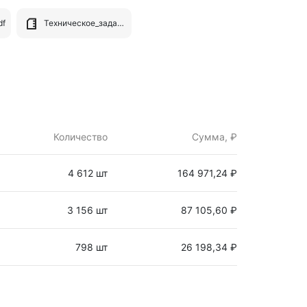
df
Техническое_задание_17193069-1.pdf
Количество
Сумма, ₽
4 612 шт
164 971,24 ₽
3 156 шт
87 105,60 ₽
798 шт
26 198,34 ₽