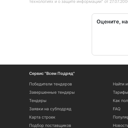
технологиях и о защите информации" от 27.07.20
Оцените, н
Сервис "Всем Подряд"
Победители тендеров
Найти 
Завершенные тендеры
Тариф
Тендеры
Как пол
Заявки на субподряд
FAQ
Карта строек
Популя
Подбор поставщиков
Новост