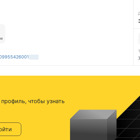
ые
09955426001░░░
 профиль, чтобы узнать
ойти