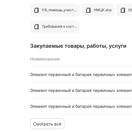
!! В_помощь_участникам_закупок.pdf
НМЦК.xlsx
Требования к составу заявки (котировка_мед.расходка_1875 ) преимущество без РУ.docx
Закупаемые товары, работы, услуги
Наименование
Элемент первичный и батарея первичных элемен
Элемент первичный и батарея первичных элемен
Элемент первичный и батарея первичных элемен
Смотреть всё