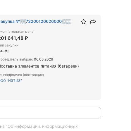
Закупка №░░73200126626000░░░
кончательная цена
201 641,48 ₽
ип закупки
44-ФЗ
обедитель выбран:
06.08.2026
Поставка элементов питания (батареек)
енподрядчик (поставщик)
ООО "НЭТИЗ"
кона "Об информации, информационных