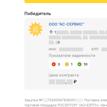
Победитель
ООО "АС-СЕРВИС"
1░░░░░, ░░░░░ ░░░░░░, ░░.
░░░░░ ░░░░░░░░, ░░. ░░░░░░░░░
░░. ░6
ИНН
░░░░░░░░░░
КПП
░░
Показатели надежности
3
1
10
Цена контракта
░░ ░░░,░░ ₽
Закупка №░░73200087826001░░░
Поставка эле
торговой площадке РОСЭЛТОРГ (АО«ЕЭТП»).
Нач