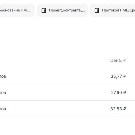
Обоснование НМЦК.pdf
Проект_контракта_17193069-1.pdf
Протокол НМЦК.p
Цена, ₽
тов
35,77 ₽
тов
27,60 ₽
тов
32,83 ₽