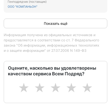
Генподрядчик (поставщик)
территории города Липецка Липецкой области (2
ООО "КОМПАНЬОН"
МКД).
Показать ещё
Информация получена из официальных источников и
предоставляется в соответствии со ст. 7 Федерального
закона "Об информации, информационных технологиях
и о защите информации" от 27.07.2006 N 149-ФЗ
Оцените, насколько вы удовлетворены
качеством сервиса Всем Подряд?
1
2
3
4
5