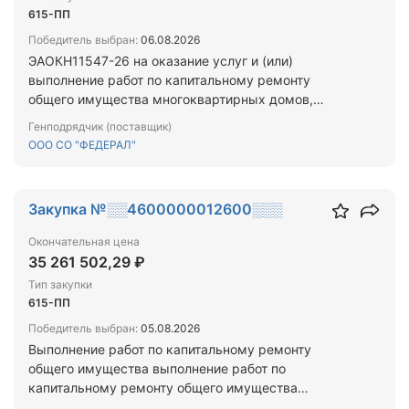
615-ПП
Победитель выбран:
06.08.2026
ЭАОКН11547-26 на оказание услуг и (или)
выполнение работ по капитальному ремонту
общего имущества многоквартирных домов,
являющихся объектами культурного наследия, в
Генподрядчик (поставщик)
случае, предусмотренном пунктом 4 статьи 56.1
ООО СО "ФЕДЕРАЛ"
Федерального закона "Об объектах культурного
наследия (памятниках истории и культуры)
народов Российской Федерации", расположенных
Закупка №░░4600000012600░░░
на территории Самарской области
Окончательная цена
35 261 502,29 ₽
Тип закупки
615-ПП
Победитель выбран:
05.08.2026
Выполнение работ по капитальному ремонту
общего имущества выполнение работ по
капитальному ремонту общего имущества
многоквартирных домов, расположенных на