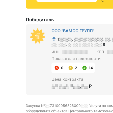
Победитель
ООО "БАМОС ГРУПП"
1░░░░░, ░░░░░ ░░░░░░, ░░.
░░, ░░░. ░, ░░ ░ ░░░ ░ ░░░ 5
ИНН
░░░░░░░░░░
КПП
░░
Показатели надежности
0
2
14
Цена контракта
░░ ░░░ ░░░,░░ ₽
Закупка №░░73100056826000░░░
Услуги по ко
оборудования объектов Центрального таможенно