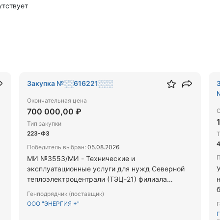
утствует
Закупка №░░616221░░░
Окончательная цена
700 000,00 ₽
О
Тип закупки
223-ФЗ
Т
Победитель выбран:
05.08.2026
П
МИ №3553/МИ - Технические и
эксплуатационные услуги для нужд Северной
теплоэлектроцентрали (ТЭЦ-21) филиала
«Невский» ПАО «ТГК-1» (участниками закупки
Генподрядчик (поставщик)
могут быть только субъекты малого и среднего
у
ООО "ЭНЕРГИЯ +"
Г
предпринимательства)
г
Г