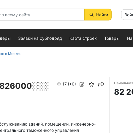
Найти
Вой
ндеры
Заявки на субподряд
Карта строек
Товары
На
рке в Москве
Начальная
6826000░░░
17
(+0)
82 2
обслуживанию зданий, помещений, инженерно-
Центрального таможенного управления