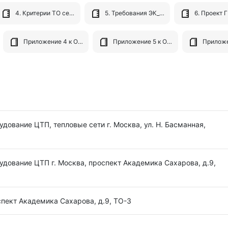
4. Критерии ТО сети 06.05.docx
5. Требования ЭК_УСЛУГА_РАБОТА.docx
Приложение 4 к ООЗ Форма заявки на оказание услуг.docx
Приложение 5 к ООЗ Состав услуг Круглосут обслуж.xlsx
дование ЦТП, тепловые сети г. Москва, ул. Н. Басманная,
удование ЦТП г. Москва, проспект Академика Сахарова, д.9,
спект Академика Сахарова, д.9, ТО-3