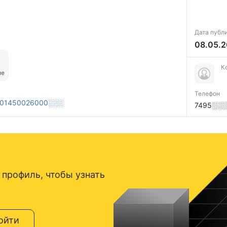
Дата публ
08.05.
К
ые
Телефон
01450026000░░░
7495░░
 профиль, чтобы узнать
ойти