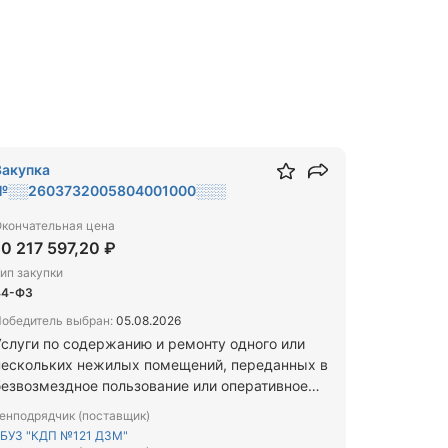
Закупка
№░░2603732005804001000░░░
кончательная цена
10 217 597,20 ₽
ип закупки
44-ФЗ
обедитель выбран:
05.08.2026
Услуги по содержанию и ремонту одного или
нескольких нежилых помещений, переданных в
безвозмездное пользование или оперативное
правление заказчику, услуги по водо-, тепло-,
енподрядчик (поставщик)
азо- и энергоснабжению, услуги по охране,
БУЗ "КДП №121 ДЗМ"