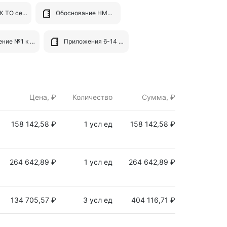
6. Проект ГК ТО сети 08.04.docx
Обоснование НМЦК сети.DOC
Приложение №1 к ООЗ (Перечень оборудования).xlsx
Приложения 6-14 к ООЗ Перечень и периодичность ТО.xlsx
Цена, ₽
Количество
Сумма, ₽
158 142,58 ₽
1 усл ед
158 142,58 ₽
264 642,89 ₽
1 усл ед
264 642,89 ₽
134 705,57 ₽
3 усл ед
404 116,71 ₽