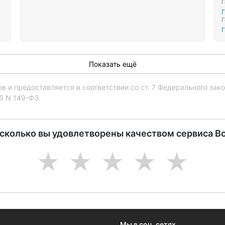
Г
Г
Г
Г
о
Показать ещё
 и предоставляется в соответствии со ст. 7 Федерального за
06 N 149-ФЗ
асколько вы удовлетворены качеством сервиса В
1
2
3
4
5
Мы в соц. сетях